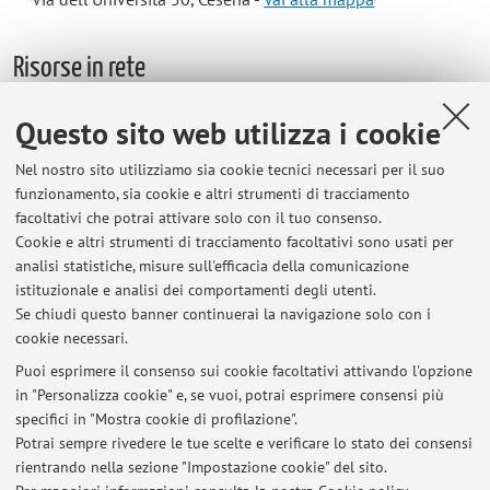
Risorse in rete
Questo sito web utilizza i cookie
ORCID
Nel nostro sito utilizziamo sia cookie tecnici necessari per il suo
funzionamento, sia cookie e altri strumenti di tracciamento
Orario di ricevimento
facoltativi che potrai attivare solo con il tuo consenso.
Cookie e altri strumenti di tracciamento facoltativi sono usati per
Lunedì, 17.00 - 18.00
analisi statistiche, misure sull'efficacia della comunicazione
Dipartimento di Architettura
istituzionale e analisi dei comportamenti degli utenti.
via dell'Università 50, Cesena
Se chiudi questo banner continuerai la navigazione solo con i
cookie necessari.
Puoi esprimere il consenso sui cookie facoltativi attivando l'opzione
in "Personalizza cookie" e, se vuoi, potrai esprimere consensi più
Ultimi avvisi
specifici in "Mostra cookie di profilazione".
Potrai sempre rivedere le tue scelte e verificare lo stato dei consensi
Al momento non sono presenti avvisi.
rientrando nella sezione "Impostazione cookie" del sito.