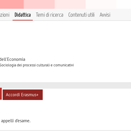
azioni
Didattica
Temi di ricerca
Contenuti utili
Avvisi
2
 dell'Economia
Sociologia dei processi culturali e comunicativi
Accordi Erasmus+
 appelli d’esame.