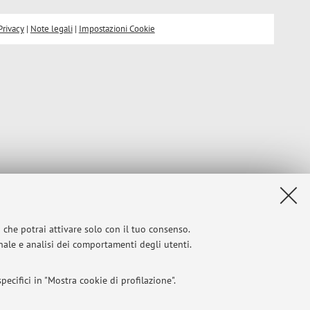
Privacy
|
Note legali
|
Impostazioni Cookie
i che potrai attivare solo con il tuo consenso.
onale e analisi dei comportamenti degli utenti.
ecifici in "Mostra cookie di profilazione".