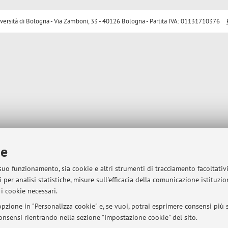
sità di Bologna - Via Zamboni, 33 - 40126 Bologna - Partita IVA: 01131710376
ie
 suo funzionamento, sia cookie e altri strumenti di tracciamento facoltativ
 per analisi statistiche, misure sull'efficacia della comunicazione istituzi
i cookie necessari.
pzione in "Personalizza cookie" e, se vuoi, potrai esprimere consensi più sp
 consensi rientrando nella sezione "Impostazione cookie" del sito.