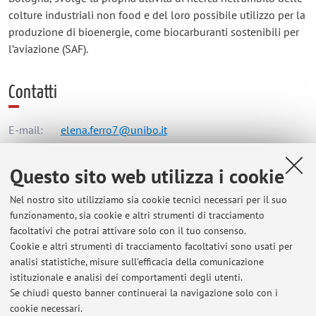
colture industriali non food e del loro possibile utilizzo per la
produzione di bioenergie, come biocarburanti sostenibili per
l’aviazione (SAF).
Contatti
E-mail:
elena.ferro7@unibo.it
Questo sito web utilizza i cookie
Dipartimento di Scienze e Tecnologie Agro-Alimentari
Nel nostro sito utilizziamo sia cookie tecnici necessari per il suo
Viale Fanin 50, Bologna -
Vai alla mappa
funzionamento, sia cookie e altri strumenti di tracciamento
facoltativi che potrai attivare solo con il tuo consenso.
Risorse in rete
Cookie e altri strumenti di tracciamento facoltativi sono usati per
analisi statistiche, misure sull'efficacia della comunicazione
istituzionale e analisi dei comportamenti degli utenti.
ORCID
Se chiudi questo banner continuerai la navigazione solo con i
cookie necessari.