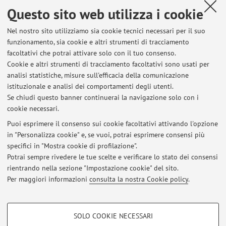
Tel:
+39 051 0933265
Questo sito web utilizza i cookie
Altri contatti
Nel nostro sito utilizziamo sia cookie tecnici necessari per il suo
Web:
Vai al sito personale
funzionamento, sia cookie e altri strumenti di tracciamento
facoltativi che potrai attivare solo con il tuo consenso.
Cookie e altri strumenti di tracciamento facoltativi sono usati per
analisi statistiche, misure sull'efficacia della comunicazione
Dipartimento di Scienze Aziendali
istituzionale e analisi dei comportamenti degli utenti.
Via Capo di Lucca 34, Bologna -
Vai alla mappa
Se chiudi questo banner continuerai la navigazione solo con i
cookie necessari.
Puoi esprimere il consenso sui cookie facoltativi attivando l'opzione
in "Personalizza cookie" e, se vuoi, potrai esprimere consensi più
Ultimi avvisi
specifici in "Mostra cookie di profilazione".
Potrai sempre rivedere le tue scelte e verificare lo stato dei consensi
Al momento non sono presenti avvisi.
rientrando nella sezione "Impostazione cookie" del sito.
Per maggiori informazioni
consulta la nostra Cookie policy
.
COOKIE DI PROFILAZIONE - FACOLTATIVI
SOLO COOKIE NECESSARI
Area riservata
Si tratta di cookie utilizzati per analizzare le caratteristiche della navigazione