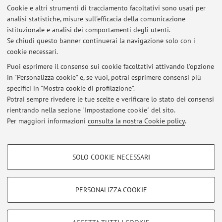
Cookie e altri strumenti di tracciamento facoltativi sono usati per
Anno Accademico
analisi statistiche, misure sull'efficacia della comunicazione
istituzionale e analisi dei comportamenti degli utenti.
Se chiudi questo banner continuerai la navigazione solo con i
Non sono presenti attività didattiche per l'A.A.
2026-2027
.
cookie necessari.
Puoi esprimere il consenso sui cookie facoltativi attivando l'opzione
in "Personalizza cookie" e, se vuoi, potrai esprimere consensi più
Ultimi avvisi
specifici in "Mostra cookie di profilazione".
Potrai sempre rivedere le tue scelte e verificare lo stato dei consensi
Al momento non sono presenti avvisi.
rientrando nella sezione "Impostazione cookie" del sito.
Per maggiori informazioni
consulta la nostra Cookie policy
.
COOKIE DI PROFILAZIONE - FACOLTATIVI
SOLO COOKIE NECESSARI
Si tratta di cookie utilizzati per analizzare le caratteristiche della navigazione
Area riservata
degli utenti, creare profili in base al loro comportamento sul sito, per analisi
Accedi tramite
login
per gestire tutti i contenuti del sito.
di marketing.
PERSONALIZZA COOKIE
Mostra cookie di profilazione
© 2026 - ALMA MATER STUDIORUM - Università di Bologna - Via
Google/Youtube Video
COOKIE TECNICI - NECESSARI