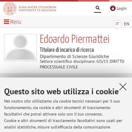
Login
Menu
IT
EN
Edoardo Piermattei
Titolare di incarico di ricerca
Dipartimento di Scienze Giuridiche
Settore scientifico disciplinare: IUS/15 DIRITTO
PROCESSUALE CIVILE
Contatti
Questo sito web utilizza i cookie
Nel nostro sito utilizziamo sia cookie tecnici necessari per il suo
E-mail:
edoardo.piermattei3@unibo.it
funzionamento, sia cookie e altri strumenti di tracciamento
facoltativi che potrai attivare solo con il tuo consenso.
Cookie e altri strumenti di tracciamento facoltativi sono usati per
Dipartimento di Scienze Giuridiche
analisi statistiche, misure sull'efficacia della comunicazione