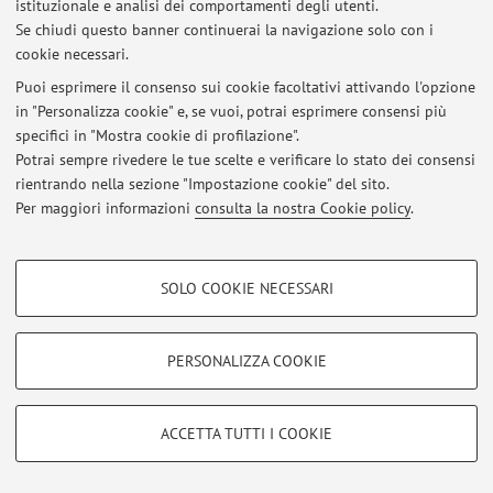
Via Zamboni 27/29, Bologna -
Vai alla mappa
istituzionale e analisi dei comportamenti degli utenti.
Se chiudi questo banner continuerai la navigazione solo con i
cookie necessari.
Puoi esprimere il consenso sui cookie facoltativi attivando l'opzione
Ultimi avvisi
in "Personalizza cookie" e, se vuoi, potrai esprimere consensi più
specifici in "Mostra cookie di profilazione".
Al momento non sono presenti avvisi.
Potrai sempre rivedere le tue scelte e verificare lo stato dei consensi
rientrando nella sezione "Impostazione cookie" del sito.
Per maggiori informazioni
consulta la nostra Cookie policy
.
COOKIE DI PROFILAZIONE - FACOLTATIVI
Area riservata
SOLO COOKIE NECESSARI
Si tratta di cookie utilizzati per analizzare le caratteristiche della navigazione
Accedi tramite
login
per gestire tutti i contenuti del sito.
degli utenti, creare profili in base al loro comportamento sul sito, per analisi
di marketing.
PERSONALIZZA COOKIE
Mostra cookie di profilazione
© 2026 - ALMA MATER STUDIORUM - Università di Bologna - Via
Zamboni, 33 - 40126 Bologna - Partita IVA: 01131710376
Google/Youtube Video
COOKIE TECNICI - NECESSARI
ACCETTA TUTTI I COOKIE
Privacy
|
Note legali
|
Impostazioni Cookie
Facebook
Si tratta di cookie tecnici utilizzati, a titolo esemplificativo, per il corretto
Vimeo
funzionamento del sito, salvare le preferenze di navigazione, per il