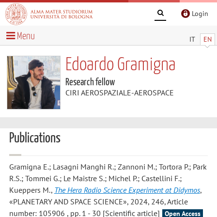
Login
Menu
IT
EN
Edoardo Gramigna
Research fellow
CIRI AEROSPAZIALE-AEROSPACE
Publications
Gramigna E.; Lasagni Manghi R.; Zannoni M.; Tortora P.; Park
R.S.; Tommei G.; Le Maistre S.; Michel P.; Castellini F.;
Kueppers M.
,
The Hera Radio Science Experiment at Didymos
,
«PLANETARY AND SPACE SCIENCE», 2024, 246, Article
number: 105906 , pp. 1 - 30 [Scientific article]
Open Access