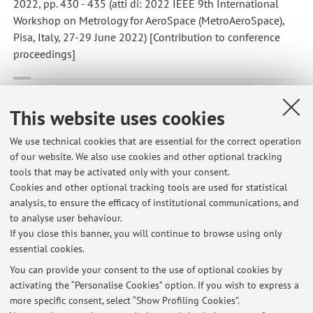
2022, pp. 430 - 435 (atti di: 2022 IEEE 9th International
Workshop on Metrology for AeroSpace (MetroAeroSpace),
Pisa, Italy, 27-29 June 2022) [Contribution to conference
proceedings]
Gramigna, Edoardo
,
Calibration Techniques for Studying Venus
and Mars Atmospheres
, «AEROTECNICA MISSILI E SPAZIO»,
This website uses cookies
2020, 99, pp. 255 - 261 [Scientific article]
Open Access
We use technical cookies that are essential for the correct operation
of our website. We also use cookies and other optional tracking
tools that may be activated only with your consent.
1
2
Cookies and other optional tracking tools are used for statistical
analysis, to ensure the efficacy of institutional communications, and
to analyse user behaviour.
Publications prior to 2004
If you close this banner, you will continue to browse using only
essential cookies.
You can provide your consent to the use of optional cookies by
activating the “Personalise Cookies” option. If you wish to express a
Latest news
more specific consent, select “Show Profiling Cookies”.