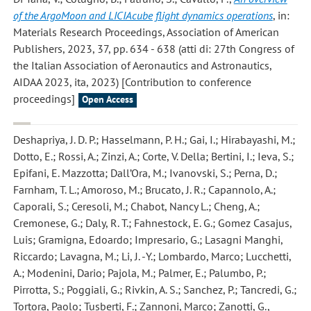
of the ArgoMoon and LICIAcube flight dynamics operations
, in:
Materials Research Proceedings, Association of American
Publishers, 2023, 37, pp. 634 - 638 (atti di: 27th Congress of
the Italian Association of Aeronautics and Astronautics,
AIDAA 2023, ita, 2023) [Contribution to conference
proceedings]
Open Access
Deshapriya, J. D. P.; Hasselmann, P. H.; Gai, I.; Hirabayashi, M.;
Dotto, E.; Rossi, A.; Zinzi, A.; Corte, V. Della; Bertini, I.; Ieva, S.;
Epifani, E. Mazzotta; Dall’Ora, M.; Ivanovski, S.; Perna, D.;
Farnham, T. L.; Amoroso, M.; Brucato, J. R.; Capannolo, A.;
Caporali, S.; Ceresoli, M.; Chabot, Nancy L.; Cheng, A.;
Cremonese, G.; Daly, R. T.; Fahnestock, E. G.; Gomez Casajus,
Luis; Gramigna, Edoardo; Impresario, G.; Lasagni Manghi,
Riccardo; Lavagna, M.; Li, J. -Y.; Lombardo, Marco; Lucchetti,
A.; Modenini, Dario; Pajola, M.; Palmer, E.; Palumbo, P.;
Pirrotta, S.; Poggiali, G.; Rivkin, A. S.; Sanchez, P.; Tancredi, G.;
Tortora, Paolo; Tusberti, F.; Zannoni, Marco; Zanotti, G.
,