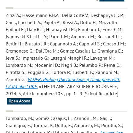
Zinzi A.; Hasselmann P.H.A.; Della Corte V.; Deshapriya J.D.P.;
Gai I.; Lucchetti A.; Pajola A.; Rossi A.; Dotto E.; Mazzotta
Epifani E.; Daly R.T.; Hirabayashi M.; Farnham T.; Ernst C.M.;
Ivanovski S.L.; Li J.-Y.; Parro L.M.; Amoroso M.; Beccarelli J.;
Bertini I.; Brucato J.R.; Capannolo A.; Caporali S.; Ceresoli M.;
Cremonese G.; Dall'Ora M.; Gomez Casajus L.; Gramigna E.;
Ieva S.; Impresario G.; Lasagni Manghi R.; Lavagna M.;
Lombardo M.; Modenini D.; Negri B.; Palumbo P.; Perna D.;
Pirrotta S.; Poggiali G.; Tortora P.; Tusberti F.; Zannoni M.;
Zanotti G.
,
VADER: Probing the Dark Side of Dimorphos with
LICIACube LUKE
, «THE PLANETARY SCIENCE JOURNAL»,
2024, 5, Article number: 103 , pp. 1 - 9 [Scientific article]
Open Access
Lombardo, M.; Gomez Casajus, L.; Zannoni, M.; Gai, I.;
Gramigna, E.; Tortora, P.; Dotto, E.; Amoroso, M.; Pirrotta, S.;
Di Tana, V.; Cotugno, B.; Patruno, S.; Cavallo, F.
,
An overview