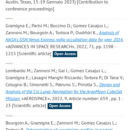
Austin, Texas, 15-19 Gennaio 2023) [Contribution to
conference proceedings]
Gramigna E.; Parisi M.; Buccino D.; Gomez Casajus L.;
Zannoni M.; Bourgoin A.; Tortora P.; Oudrhiri K.
,
Analysis of
NASA's DSN Venus Express radio occultation data for year 2014
,
«ADVANCES IN SPACE RESEARCH», 2022, 71, pp. 1198 -
1215 [Scientific article]
Open Access
Lombardo M.; Zannoni M.; Gai I.; Gomez Casajus L.;
Gramigna E.; Lasagni Manghi Riccardo; Tortora P.; Di Tana V.;
Cotugno B.; Simonetti S.; Patruno S.; Pirrotta S.
,
Design and
Analysis of the Cis-Lunar Navigation for the ArgoMoon CubeSat
Mission
, «AEROSPACE», 2022, 9, Article number: 659 , pp. 1 -
23 [Scientific article]
Open Access
Bourgoin A.; Gramigna E.; Zannoni M.; Gomez Casajus L.;
Tortora P.
,
Determination of uncertainty profiles in neutral