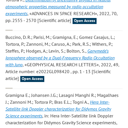
atmospheric properties measured by radio occultation
experiments
, «ADVANCES IN SPACE RESEARCH», 2022, 70,
pp. 2555 - 2570 [Scientific article]
Open Access
Buccino, D. R.; Parisi, M.; Gramigna, E.; Gomez Casajus, L.;
Tortora, P.; Zannoni, M.; Caruso, A.; Park, R.S.; Withers, P.;
Steffes, P.; Hodges, A.; Levin, S.; Bolton, S.
,
Ganymede’s
Ionosphere observed by a Dual‐Frequency Radio Occultation
with Juno
, «GEOPHYSICAL RESEARCH LETTERS», 2022, 49,
Article number: e2022GL098420 , pp. 1 - 13 [Scientific
article]
Open Access
Gramigna E.; Johansen J.G.; Lasagni Manghi R.; Magalhaes
J.; Zannoni M.; Tortora P.; Bras E.L.; Togni A.
,
Hera Inter-
Satellite link Doppler characterization for Didymos Gravity
Science experiments
, in: Hera Inter-Satellite link Doppler
characterization for Didymos Gravity Science experiments,