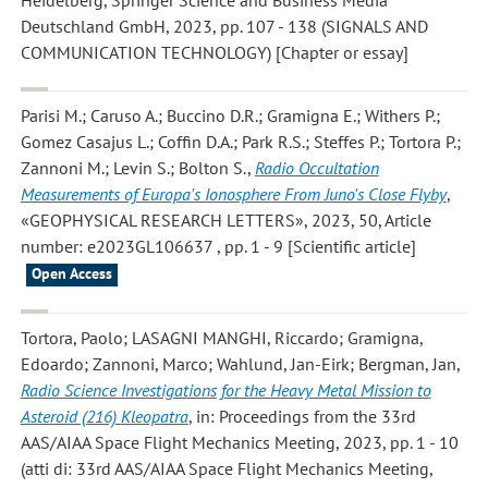
Heidelberg, Springer Science and Business Media
Deutschland GmbH, 2023, pp. 107 - 138 (SIGNALS AND
COMMUNICATION TECHNOLOGY) [Chapter or essay]
Parisi M.; Caruso A.; Buccino D.R.; Gramigna E.; Withers P.;
Gomez Casajus L.; Coffin D.A.; Park R.S.; Steffes P.; Tortora P.;
Zannoni M.; Levin S.; Bolton S.
,
Radio Occultation
Measurements of Europa's Ionosphere From Juno's Close Flyby
,
«GEOPHYSICAL RESEARCH LETTERS», 2023, 50, Article
number: e2023GL106637 , pp. 1 - 9 [Scientific article]
Open Access
Tortora, Paolo; LASAGNI MANGHI, Riccardo; Gramigna,
Edoardo; Zannoni, Marco; Wahlund, Jan-Eirk; Bergman, Jan
,
Radio Science Investigations for the Heavy Metal Mission to
Asteroid (216) Kleopatra
, in: Proceedings from the 33rd
AAS/AIAA Space Flight Mechanics Meeting, 2023, pp. 1 - 10
(atti di: 33rd AAS/AIAA Space Flight Mechanics Meeting,