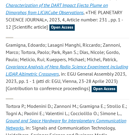
Characterization of the DART Impact Ejecta Plume on
Dimorphos from LICIACube Observations
, «THE PLANETARY
SCIENCE JOURNAL», 2023, 4, Article number: 231 , pp. 1 -
12 [Scientific article]
Open Access
Gramigna, Edoardo; Lasagni Manghi, Riccardo; Zannoni,
Marco; Tortora, Paolo; Park, Ryan S.; Dias, Nicole; Gordo,
Paulo; Melicio, Rui; Kueppers, Michael; Michel, Patrick
,
Covariance Analysis of Hera Radio Science Experiment including
LIDAR Altimetric Crossovers
, in: EGU General Assembly 2023,
2023, pp. 1 - 1 (atti di: EGU, Vienna, 23-28 Aprile 2023)
[Contribution to conference proceedings]
Open Access
Tortora P.; Modenini D.; Zannoni M.; Gramigna E.; Strollo E.;
Togni A.; Paolini E.; Valentini L.; Cocciolillo O.; Simone L.
,
Ground and Space Hardware for Interplanetary Communication
Networks
, in: Signals and Communication Technology,