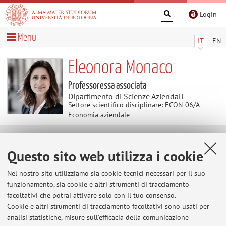
Login
Menu
IT
EN
Eleonora Monaco
Professoressa associata
Dipartimento di Scienze Aziendali
Settore scientifico disciplinare: ECON-06/A
Economia aziendale
Pubblicazioni
Questo sito web utilizza i cookie
Nel nostro sito utilizziamo sia cookie tecnici necessari per il suo
vai alle Pubblicazioni
funzionamento, sia cookie e altri strumenti di tracciamento
facoltativi che potrai attivare solo con il tuo consenso.
Pubblicazioni antecedenti il 2004
Cookie e altri strumenti di tracciamento facoltativi sono usati per
analisi statistiche, misure sull'efficacia della comunicazione
.