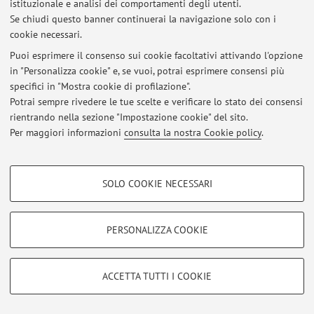
istituzionale e analisi dei comportamenti degli utenti.
Se chiudi questo banner continuerai la navigazione solo con i
cookie necessari.
Ultimi avvisi
Puoi esprimere il consenso sui cookie facoltativi attivando l'opzione
in "Personalizza cookie" e, se vuoi, potrai esprimere consensi più
Al momento non sono presenti avvisi.
specifici in "Mostra cookie di profilazione".
Potrai sempre rivedere le tue scelte e verificare lo stato dei consensi
rientrando nella sezione "Impostazione cookie" del sito.
Per maggiori informazioni
consulta la nostra Cookie policy
.
Area riservata
COOKIE DI PROFILAZIONE - FACOLTATIVI
Accedi tramite
login
per gestire tutti i contenuti del sito.
SOLO COOKIE NECESSARI
Si tratta di cookie utilizzati per analizzare le caratteristiche della navigazione
degli utenti, creare profili in base al loro comportamento sul sito, per analisi
di marketing.
© 2026 - ALMA MATER STUDIORUM - Università di Bologna - Via
PERSONALIZZA COOKIE
Mostra cookie di profilazione
Zamboni, 33 - 40126 Bologna - Partita IVA: 01131710376
Privacy
|
Note legali
|
Impostazioni Cookie
Google/Youtube Video
COOKIE TECNICI - NECESSARI
ACCETTA TUTTI I COOKIE
Facebook
Si tratta di cookie tecnici utilizzati, a titolo esemplificativo, per il corretto
Vimeo
funzionamento del sito, salvare le preferenze di navigazione, per il