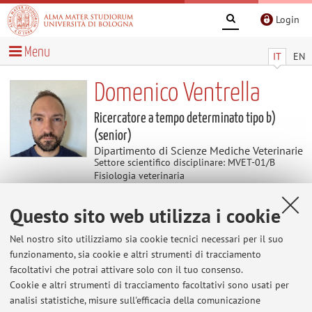
Login
Menu
IT
EN
Domenico Ventrella
Ricercatore a tempo determinato tipo b)
(senior)
Dipartimento di Scienze Mediche Veterinarie
Settore scientifico disciplinare: MVET-01/B
Fisiologia veterinaria
Delegato del Dipartimento di Scienze Mediche
Veterinarie
Questo sito web utilizza i cookie
Nel nostro sito utilizziamo sia cookie tecnici necessari per il suo
funzionamento, sia cookie e altri strumenti di tracciamento
Temi di ricerca
facoltativi che potrai attivare solo con il tuo consenso.
Parole chiave:
Fisiologia della Riproduzione
Medicina
Cookie e altri strumenti di tracciamento facoltativi sono usati per
Traslazionale
Modelli Animali
analisi statistiche, misure sull'efficacia della comunicazione