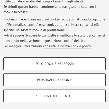
istituzionale e analisi dei comportamenti degli utenti.
Se chiudi questo banner continuerai la navigazione solo con i
cookie necessari.
Puoi esprimere il consenso sui cookie facoltativi attivando l'opzione
Ultimi avvisi
in "Personalizza cookie" e, se vuoi, potrai esprimere consensi più
specifici in "Mostra cookie di profilazione".
Al momento non sono presenti avvisi.
Potrai sempre rivedere le tue scelte e verificare lo stato dei consensi
rientrando nella sezione "Impostazione cookie" del sito.
Per maggiori informazioni
consulta la nostra Cookie policy
.
COOKIE DI PROFILAZIONE - FACOLTATIVI
Area riservata
SOLO COOKIE NECESSARI
Accedi tramite
login
per gestire tutti i contenuti del sito.
Si tratta di cookie utilizzati per analizzare le caratteristiche della navigazione
degli utenti, creare profili in base al loro comportamento sul sito, per analisi
di marketing.
PERSONALIZZA COOKIE
© 2026 - ALMA MATER STUDIORUM - Università di Bologna - Via
Mostra cookie di profilazione
Zamboni, 33 - 40126 Bologna - Partita IVA: 01131710376
Privacy
|
Note legali
|
Impostazioni Cookie
Google/Youtube Video
COOKIE TECNICI - NECESSARI
ACCETTA TUTTI I COOKIE
Facebook
Si tratta di cookie tecnici utilizzati, a titolo esemplificativo, per il corretto
Vimeo
funzionamento del sito, salvare le preferenze di navigazione, per il