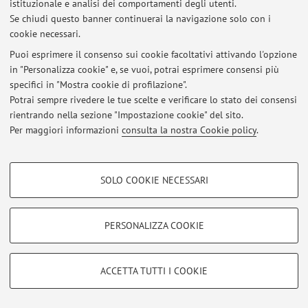
istituzionale e analisi dei comportamenti degli utenti.
Se chiudi questo banner continuerai la navigazione solo con i
© 2026 - ALMA MATER STUDIORUM - Università di Bologna - Via
cookie necessari.
Zamboni, 33 - 40126 Bologna - Partita IVA: 01131710376
Puoi esprimere il consenso sui cookie facoltativi attivando l'opzione
Privacy
|
Note legali
|
Impostazioni Cookie
in "Personalizza cookie" e, se vuoi, potrai esprimere consensi più
specifici in "Mostra cookie di profilazione".
Potrai sempre rivedere le tue scelte e verificare lo stato dei consensi
rientrando nella sezione "Impostazione cookie" del sito.
Per maggiori informazioni
consulta la nostra Cookie policy
.
COOKIE DI PROFILAZIONE - FACOLTATIVI
SOLO COOKIE NECESSARI
Si tratta di cookie utilizzati per analizzare le caratteristiche della navigazione
degli utenti, creare profili in base al loro comportamento sul sito, per analisi
di marketing.
PERSONALIZZA COOKIE
Mostra cookie di profilazione
Google/Youtube Video
COOKIE TECNICI - NECESSARI
ACCETTA TUTTI I COOKIE
Facebook
Si tratta di cookie tecnici utilizzati, a titolo esemplificativo, per il corretto
Vimeo
funzionamento del sito, salvare le preferenze di navigazione, per il