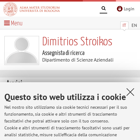
Login
Menu
IT
EN
Dimitrios Stroikos
Assegnista di ricerca
Dipartimento di Scienze Aziendali
Avvisi
Questo sito web utilizza i cookie
Al momento non sono presenti avvisi.
Nel nostro sito utilizziamo sia cookie tecnici necessari per il suo
funzionamento, sia cookie e altri strumenti di tracciamento
facoltativi che potrai attivare solo con il tuo consenso.
Area riservata
Cookie e altri strumenti di tracciamento facoltativi sono usati per
Accedi tramite
login
per gestire tutti i contenuti del sito.
analisi statistiche, misure sull'efficacia della comunicazione