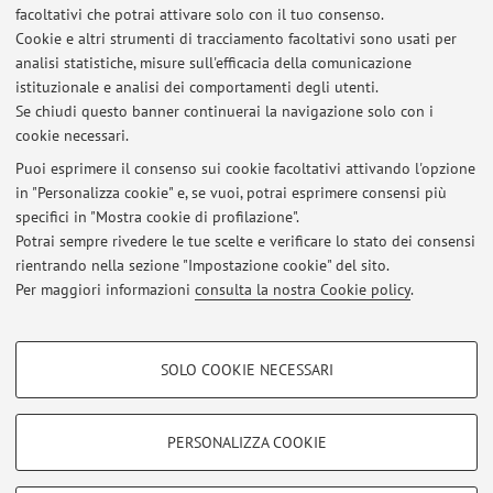
facoltativi che potrai attivare solo con il tuo consenso.
ll ricevimento è fissato il lunedì dalle ore 17 alle ore 18
Cookie e altri strumenti di tracciamento facoltativi sono usati per
nell'ufficio del docente a Palazzo Hercolani.
analisi statistiche, misure sull'efficacia della comunicazione
Gli studenti sono invitati a contattare il docente via mail per
istituzionale e analisi dei comportamenti degli utenti.
fissare un appuntamento.
Se chiudi questo banner continuerai la navigazione solo con i
cookie necessari.
Puoi esprimere il consenso sui cookie facoltativi attivando l'opzione
in "Personalizza cookie" e, se vuoi, potrai esprimere consensi più
Ultimi avvisi
specifici in "Mostra cookie di profilazione".
Potrai sempre rivedere le tue scelte e verificare lo stato dei consensi
Al momento non sono presenti avvisi.
rientrando nella sezione "Impostazione cookie" del sito.
Per maggiori informazioni
consulta la nostra Cookie policy
.
COOKIE DI PROFILAZIONE - FACOLTATIVI
SOLO COOKIE NECESSARI
Si tratta di cookie utilizzati per analizzare le caratteristiche della navigazione
Area riservata
degli utenti, creare profili in base al loro comportamento sul sito, per analisi
Accedi tramite
login
per gestire tutti i contenuti del sito.
di marketing.
PERSONALIZZA COOKIE
Mostra cookie di profilazione