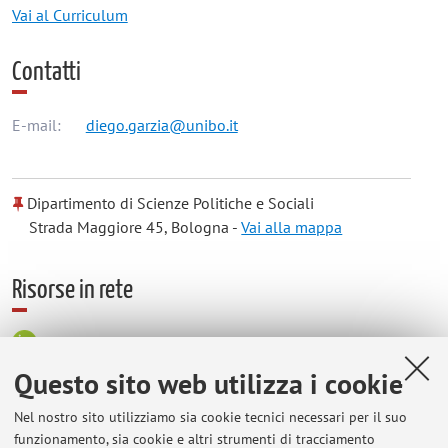
Vai al Curriculum
Contatti
E-mail:
diego.garzia@unibo.it
Dipartimento di Scienze Politiche e Sociali
Strada Maggiore 45, Bologna -
Vai alla mappa
Risorse in rete
ORCID
Questo sito web utilizza i cookie
Orario di ricevimento
Nel nostro sito utilizziamo sia cookie tecnici necessari per il suo
funzionamento, sia cookie e altri strumenti di tracciamento