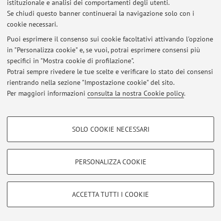
istituzionale e analisi dei comportamenti degli utenti.
Non sono presenti attività didattiche per l'A.A.
2026-2027
.
Se chiudi questo banner continuerai la navigazione solo con i
cookie necessari.
Puoi esprimere il consenso sui cookie facoltativi attivando l'opzione
in "Personalizza cookie" e, se vuoi, potrai esprimere consensi più
Ultimi avvisi
specifici in "Mostra cookie di profilazione".
Potrai sempre rivedere le tue scelte e verificare lo stato dei consensi
Al momento non sono presenti avvisi.
rientrando nella sezione "Impostazione cookie" del sito.
Per maggiori informazioni
consulta la nostra Cookie policy
.
COOKIE DI PROFILAZIONE - FACOLTATIVI
SOLO COOKIE NECESSARI
Area riservata
Si tratta di cookie utilizzati per analizzare le caratteristiche della navigazione
Accedi tramite
login
per gestire tutti i contenuti del sito.
degli utenti, creare profili in base al loro comportamento sul sito, per analisi
di marketing.
PERSONALIZZA COOKIE
Mostra cookie di profilazione
© 2026 - ALMA MATER STUDIORUM - Università di Bologna - Via
Google/Youtube Video
Zamboni, 33 - 40126 Bologna - Partita IVA: 01131710376
COOKIE TECNICI - NECESSARI
ACCETTA TUTTI I COOKIE
Privacy
|
Note legali
|
Impostazioni Cookie
Facebook
Si tratta di cookie tecnici utilizzati, a titolo esemplificativo, per il corretto
Vimeo
funzionamento del sito, salvare le preferenze di navigazione, per il