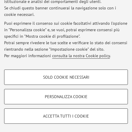
istituzionale e analisi dei comportamenti degli utenti.
Accedi tramite
login
per gestire tutti i contenuti del sito.
Se chiudi questo banner continuerai la navigazione solo con i
cookie necessari.
Puoi esprimere il consenso sui cookie facoltativi attivando l'opzione
© 2026 - ALMA MATER STUDIORUM - Università di Bologna - Via
in "Personalizza cookie" e, se vuoi, potrai esprimere consensi più
Zamboni, 33 - 40126 Bologna - Partita IVA: 01131710376
specifici in "Mostra cookie di profilazione".
Privacy
|
Note legali
|
Impostazioni Cookie
Potrai sempre rivedere le tue scelte e verificare lo stato dei consensi
rientrando nella sezione "Impostazione cookie" del sito.
Per maggiori informazioni
consulta la nostra Cookie policy
.
COOKIE DI PROFILAZIONE - FACOLTATIVI
SOLO COOKIE NECESSARI
Si tratta di cookie utilizzati per analizzare le caratteristiche della navigazione
degli utenti, creare profili in base al loro comportamento sul sito, per analisi
di marketing.
PERSONALIZZA COOKIE
Mostra cookie di profilazione
Google/Youtube Video
COOKIE TECNICI - NECESSARI
ACCETTA TUTTI I COOKIE
Facebook
Si tratta di cookie tecnici utilizzati, a titolo esemplificativo, per il corretto
Vimeo
funzionamento del sito, salvare le preferenze di navigazione, per il