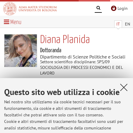
Login
Menu
IT
EN
Diana Planida
Dottoranda
Dipartimento di Scienze Politiche e Sociali
Settore scientifico disciplinare: SPS/09
SOCIOLOGIA DEI PROCESSI ECONOMICI E DEL
LAVORO
Questo sito web utilizza i cookie
Avvisi
Nel nostro sito utilizziamo sia cookie tecnici necessari per il suo
Al momento non sono presenti avvisi.
funzionamento, sia cookie e altri strumenti di tracciamento
facoltativi che potrai attivare solo con il tuo consenso.
Cookie e altri strumenti di tracciamento facoltativi sono usati per
analisi statistiche, misure sull'efficacia della comunicazione
Area riservata