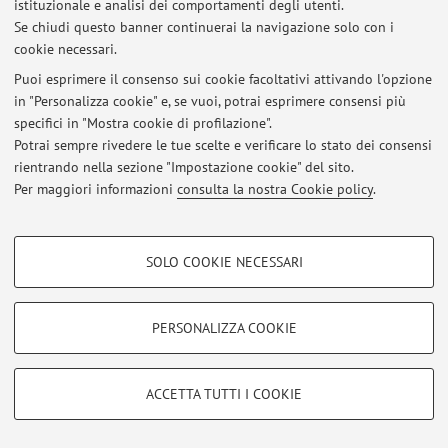
istituzionale e analisi dei comportamenti degli utenti.
Viale Fanin 50, Bologna -
Vai alla mappa
Se chiudi questo banner continuerai la navigazione solo con i
cookie necessari.
Puoi esprimere il consenso sui cookie facoltativi attivando l'opzione
in "Personalizza cookie" e, se vuoi, potrai esprimere consensi più
Ultimi avvisi
specifici in "Mostra cookie di profilazione".
Potrai sempre rivedere le tue scelte e verificare lo stato dei consensi
Al momento non sono presenti avvisi.
rientrando nella sezione "Impostazione cookie" del sito.
Per maggiori informazioni
consulta la nostra Cookie policy
.
COOKIE DI PROFILAZIONE - FACOLTATIVI
SOLO COOKIE NECESSARI
Area riservata
Si tratta di cookie utilizzati per analizzare le caratteristiche della navigazione
degli utenti, creare profili in base al loro comportamento sul sito, per analisi
Accedi tramite
login
per gestire tutti i contenuti del sito.
di marketing.
PERSONALIZZA COOKIE
Mostra cookie di profilazione
© 2026 - ALMA MATER STUDIORUM - Università di Bologna - Via
Google/Youtube Video
COOKIE TECNICI - NECESSARI
Zamboni, 33 - 40126 Bologna - Partita IVA: 01131710376
ACCETTA TUTTI I COOKIE
Facebook
Privacy
|
Note legali
|
Impostazioni Cookie
Si tratta di cookie tecnici utilizzati, a titolo esemplificativo, per il corretto
Vimeo
funzionamento del sito, salvare le preferenze di navigazione, per il