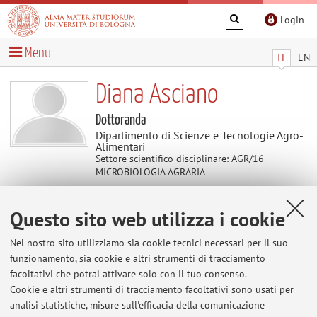
Login
Menu
IT
EN
Diana Asciano
Dottoranda
Dipartimento di Scienze e Tecnologie Agro-
Alimentari
Settore scientifico disciplinare: AGR/16
MICROBIOLOGIA AGRARIA
Questo sito web utilizza i cookie
Contatti
Nel nostro sito utilizziamo sia cookie tecnici necessari per il suo
E-mail:
diana.asciano2@unibo.it
funzionamento, sia cookie e altri strumenti di tracciamento
facoltativi che potrai attivare solo con il tuo consenso.
Cookie e altri strumenti di tracciamento facoltativi sono usati per
analisi statistiche, misure sull'efficacia della comunicazione
Dipartimento di Scienze e Tecnologie Agro-Alimentari