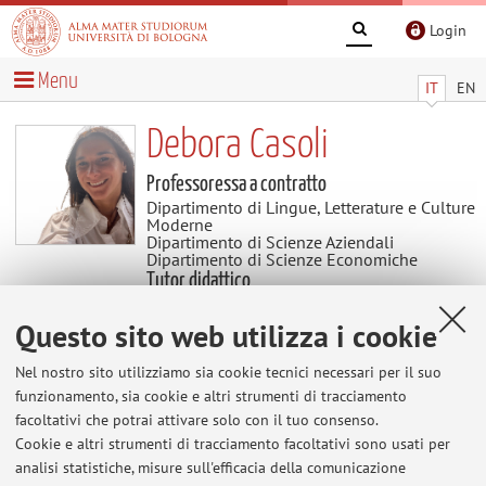
Login
Menu
IT
EN
Debora Casoli
Professoressa a contratto
Dipartimento di Lingue, Letterature e Culture
Moderne
Dipartimento di Scienze Aziendali
Dipartimento di Scienze Economiche
Tutor didattico
Dipartimento di Scienze Aziendali
Questo sito web utilizza i cookie
Temi di ricerca
Nel nostro sito utilizziamo sia cookie tecnici necessari per il suo
funzionamento, sia cookie e altri strumenti di tracciamento
Parole chiave:
innovazione dei servizi
stewardship
facoltativi che potrai attivare solo con il tuo consenso.
sensemaking
transizione digitale
transizione sostenibile
Cookie e altri strumenti di tracciamento facoltativi sono usati per
grandi sfide
analisi statistiche, misure sull'efficacia della comunicazione