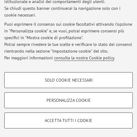
istituzionale e analisi dei comportamenti degli utenti.
Se chiudi questo banner continuerai la navigazione solo con i
cookie necessari.
Puoi esprimere il consenso sui cookie facoltativi attivando l'opzione
Ultimi avvisi
in "Personalizza cookie" e, se vuoi, potrai esprimere consensi più
specifici in "Mostra cookie di profilazione".
Al momento non sono presenti avvisi.
Potrai sempre rivedere le tue scelte e verificare lo stato dei consensi
rientrando nella sezione "Impostazione cookie" del sito.
Per maggiori informazioni
consulta la nostra Cookie policy
.
COOKIE DI PROFILAZIONE - FACOLTATIVI
Area riservata
SOLO COOKIE NECESSARI
Accedi tramite
login
per gestire tutti i contenuti del sito.
Si tratta di cookie utilizzati per analizzare le caratteristiche della navigazione
degli utenti, creare profili in base al loro comportamento sul sito, per analisi
di marketing.
PERSONALIZZA COOKIE
© 2026 - ALMA MATER STUDIORUM - Università di Bologna - Via
Mostra cookie di profilazione
Zamboni, 33 - 40126 Bologna - Partita IVA: 01131710376
Privacy
|
Note legali
|
Impostazioni Cookie
Google/Youtube Video
COOKIE TECNICI - NECESSARI
ACCETTA TUTTI I COOKIE
Facebook
Si tratta di cookie tecnici utilizzati, a titolo esemplificativo, per il corretto
Vimeo
funzionamento del sito, salvare le preferenze di navigazione, per il