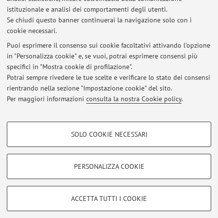
istituzionale e analisi dei comportamenti degli utenti.
Se chiudi questo banner continuerai la navigazione solo con i
Non sono presenti attività didattiche per l'A.A.
2026-2027
.
cookie necessari.
Puoi esprimere il consenso sui cookie facoltativi attivando l'opzione
in "Personalizza cookie" e, se vuoi, potrai esprimere consensi più
Ultimi avvisi
specifici in "Mostra cookie di profilazione".
Potrai sempre rivedere le tue scelte e verificare lo stato dei consensi
Al momento non sono presenti avvisi.
rientrando nella sezione "Impostazione cookie" del sito.
Per maggiori informazioni
consulta la nostra Cookie policy
.
COOKIE DI PROFILAZIONE - FACOLTATIVI
SOLO COOKIE NECESSARI
Si tratta di cookie utilizzati per analizzare le caratteristiche della navigazione
Area riservata
degli utenti, creare profili in base al loro comportamento sul sito, per analisi
Accedi tramite
login
per gestire tutti i contenuti del sito.
di marketing.
PERSONALIZZA COOKIE
Mostra cookie di profilazione
© 2026 - ALMA MATER STUDIORUM - Università di Bologna - Via
Google/Youtube Video
COOKIE TECNICI - NECESSARI
ACCETTA TUTTI I COOKIE
Zamboni, 33 - 40126 Bologna - Partita IVA: 01131710376
Facebook
Privacy
|
Note legali
|
Impostazioni Cookie
Si tratta di cookie tecnici utilizzati, a titolo esemplificativo, per il corretto