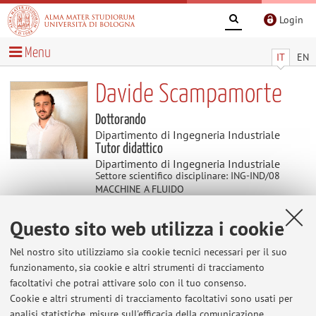
Login
Menu
IT
EN
Davide Scampamorte
Dottorando
Dipartimento di Ingegneria Industriale
Tutor didattico
Dipartimento di Ingegneria Industriale
Settore scientifico disciplinare: ING-IND/08
MACCHINE A FLUIDO
Questo sito web utilizza i cookie
Didattica
Nel nostro sito utilizziamo sia cookie tecnici necessari per il suo
funzionamento, sia cookie e altri strumenti di tracciamento
Attività
facoltativi che potrai attivare solo con il tuo consenso.
Cookie e altri strumenti di tracciamento facoltativi sono usati per
Anno Accademico
analisi statistiche, misure sull'efficacia della comunicazione