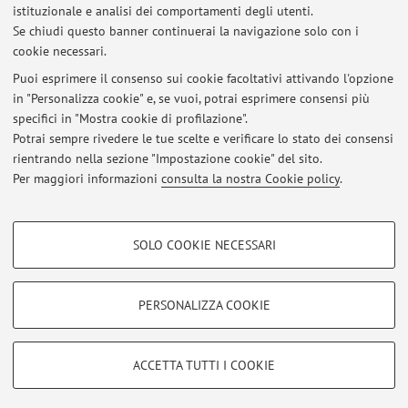
istituzionale e analisi dei comportamenti degli utenti.
Al momento non risultano pubblicati appelli d’esame.
Se chiudi questo banner continuerai la navigazione solo con i
cookie necessari.
Puoi esprimere il consenso sui cookie facoltativi attivando l'opzione
in "Personalizza cookie" e, se vuoi, potrai esprimere consensi più
Ultimi avvisi
specifici in "Mostra cookie di profilazione".
ricevimento studenti
Potrai sempre rivedere le tue scelte e verificare lo stato dei consensi
Pubblicato il: 28 giugno 2010
rientrando nella sezione "Impostazione cookie" del sito.
Per maggiori informazioni
consulta la nostra Cookie policy
.
Tutti gli avvisi
COOKIE DI PROFILAZIONE - FACOLTATIVI
SOLO COOKIE NECESSARI
Si tratta di cookie utilizzati per analizzare le caratteristiche della navigazione
Area riservata
degli utenti, creare profili in base al loro comportamento sul sito, per analisi
Accedi tramite
login
per gestire tutti i contenuti del sito.
di marketing.
PERSONALIZZA COOKIE
Mostra cookie di profilazione
© 2026 - ALMA MATER STUDIORUM - Università di Bologna - Via
Google/Youtube Video
COOKIE TECNICI - NECESSARI
ACCETTA TUTTI I COOKIE
Zamboni, 33 - 40126 Bologna - Partita IVA: 01131710376
Facebook
Privacy
|
Note legali
|
Impostazioni Cookie
Si tratta di cookie tecnici utilizzati, a titolo esemplificativo, per il corretto
Vimeo