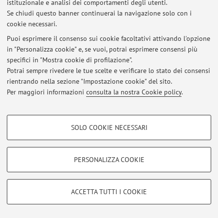
istituzionale e analisi dei comportamenti degli utenti.
Se chiudi questo banner continuerai la navigazione solo con i
Ultimi avvisi
cookie necessari.
Puoi esprimere il consenso sui cookie facoltativi attivando l'opzione
Al momento non sono presenti avvisi.
in "Personalizza cookie" e, se vuoi, potrai esprimere consensi più
specifici in "Mostra cookie di profilazione".
Potrai sempre rivedere le tue scelte e verificare lo stato dei consensi
rientrando nella sezione "Impostazione cookie" del sito.
Per maggiori informazioni
consulta la nostra Cookie policy
.
Area riservata
Accedi tramite
login
per gestire tutti i contenuti del sito.
COOKIE DI PROFILAZIONE - FACOLTATIVI
SOLO COOKIE NECESSARI
Si tratta di cookie utilizzati per analizzare le caratteristiche della navigazione
degli utenti, creare profili in base al loro comportamento sul sito, per analisi
© 2026 - ALMA MATER STUDIORUM - Università di Bologna - Via
di marketing.
Zamboni, 33 - 40126 Bologna - Partita IVA: 01131710376
PERSONALIZZA COOKIE
Mostra cookie di profilazione
Privacy
|
Note legali
|
Impostazioni Cookie
Google/Youtube Video
COOKIE TECNICI - NECESSARI
ACCETTA TUTTI I COOKIE
Facebook
Si tratta di cookie tecnici utilizzati, a titolo esemplificativo, per il corretto
Vimeo
funzionamento del sito, salvare le preferenze di navigazione, per il