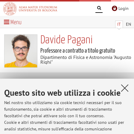
Login
Menu
IT
EN
Davide Pagani
Professore a contratto a titolo gratuito
Dipartimento di Fisica e Astronomia "Augusto
Righi"
Temi di ricerca
Questo sito web utilizza i cookie
Parole chiave:
Fisica Teorica, Fisica delle Particelle,
Nel nostro sito utilizziamo sia cookie tecnici necessari per il suo
Interazioni Fondamentali, Fisica delle Alte Energie, Modello
funzionamento, sia cookie e altri strumenti di tracciamento
Standard e BSM, Fisica di Precisione, Fenomenologia ai
facoltativi che potrai attivare solo con il tuo consenso.
Collider
Cookie e altri strumenti di tracciamento facoltativi sono usati per
analisi statistiche, misure sull'efficacia della comunicazione