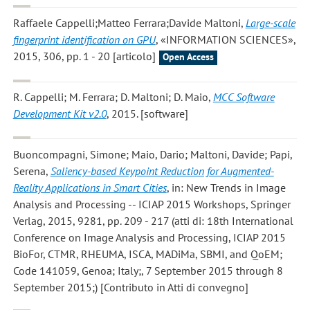
Raffaele Cappelli;Matteo Ferrara;Davide Maltoni
,
Large-scale
fingerprint identification on GPU
, «INFORMATION SCIENCES»,
2015, 306, pp. 1 - 20 [articolo]
Open Access
R. Cappelli; M. Ferrara; D. Maltoni; D. Maio
,
MCC Software
Development Kit v2.0
, 2015. [software]
Buoncompagni, Simone; Maio, Dario; Maltoni, Davide; Papi,
Serena
,
Saliency-based Keypoint Reduction for Augmented-
Reality Applications in Smart Cities
, in: New Trends in Image
Analysis and Processing -- ICIAP 2015 Workshops, Springer
Verlag, 2015, 9281, pp. 209 - 217 (atti di: 18th International
Conference on Image Analysis and Processing, ICIAP 2015
BioFor, CTMR, RHEUMA, ISCA, MADiMa, SBMI, and QoEM;
Code 141059, Genoa; Italy;, 7 September 2015 through 8
September 2015;) [Contributo in Atti di convegno]