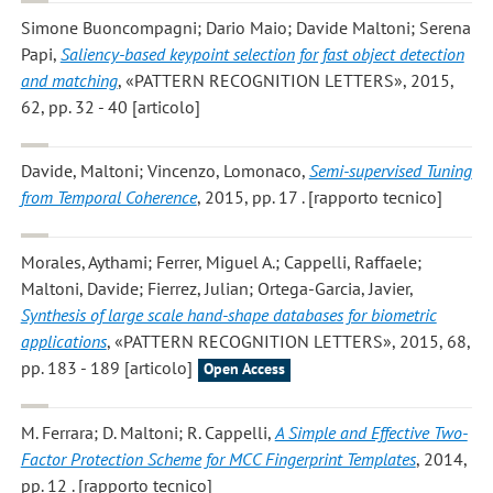
Simone Buoncompagni; Dario Maio; Davide Maltoni; Serena
Papi
,
Saliency-based keypoint selection for fast object detection
and matching
, «PATTERN RECOGNITION LETTERS», 2015,
62, pp. 32 - 40 [articolo]
Davide, Maltoni; Vincenzo, Lomonaco
,
Semi-supervised Tuning
from Temporal Coherence
, 2015, pp. 17 . [rapporto tecnico]
Morales, Aythami; Ferrer, Miguel A.; Cappelli, Raffaele;
Maltoni, Davide; Fierrez, Julian; Ortega-Garcia, Javier
,
Synthesis of large scale hand-shape databases for biometric
applications
, «PATTERN RECOGNITION LETTERS», 2015, 68,
pp. 183 - 189 [articolo]
Open Access
M. Ferrara; D. Maltoni; R. Cappelli
,
A Simple and Effective Two-
Factor Protection Scheme for MCC Fingerprint Templates
, 2014,
pp. 12 . [rapporto tecnico]