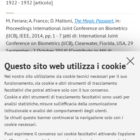
1922 - 1932 [articolo]
M. Ferrara; A. Franco; D. Maltoni
,
The Magic Passport
, in:
Proceedings International Joint Conference on Biometrics
(IJCB), IEEE, 2014, pp. 1 - 7 (atti di: International Joint
Conference on Biometrics (IJCB), Clearwater, Florida, USA, 29
September - 2 October 2014) [Contributo in Atti di
convegno]
Questo sito web utilizza i cookie
R. Cappelli; M. Ferrara; D. Maltoni; D. Maio
,
MCC Software
Nel nostro sito utilizziamo sia cookie tecnici necessari per il suo
funzionamento, sia cookie e altri strumenti di tracciamento
Development Kit
, 2013. [software]
facoltativi che potrai attivare solo con il tuo consenso.
Cookie e altri strumenti di tracciamento facoltativi sono usati per
analisi statistiche, misure sull'efficacia della comunicazione
5
6
7
8
9
istituzionale e analisi dei comportamenti degli utenti.
Se chiudi questo banner continuerai la navigazione solo con i
cookie necessari.
Puoi esprimere il consenso sui cookie facoltativi attivando l'opzione