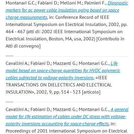
Montanari G.C.; Fabiani D.; Melloni M.; Palmieri F.
,
Diagnostic
markers for ac power cable insulation aging based on space
charge measurements
, in: Conference Record of IEEE
International Symposium on Electrical Insulation, 2002, pp.
464 - 467 (atti di: 2002 IEEE International Symposium on
Electrical Insulation, Boston, MA, usa, 2002) [Contributo in
Atti di convegno]
Cavallini A.; Fabiani D.; Mazzanti G.; Montanari G.C.
,
Life
model based on space-charge quantities for HVDC polymeric
cables subjected to voltage-polarity inversions
, «IEEE
TRANSACTIONS ON DIELECTRICS AND ELECTRICAL
INSULATION», 2002, 9, pp. 514 - 523 [articolo]
Cavallini A.; Fabiani D.; Mazzanti G.; Montanari G.C.
,
A general
model for life estimation of cables under DC stress with voltage-
polarity inversions accounting for space-charge effects
, in:
Proceedings of 2001 International Symposium on Electrical