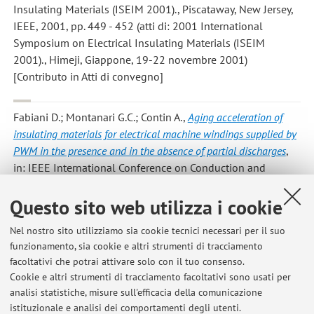
Insulating Materials (ISEIM 2001)., Piscataway, New Jersey,
IEEE, 2001, pp. 449 - 452 (atti di: 2001 International
Symposium on Electrical Insulating Materials (ISEIM
2001)., Himeji, Giappone, 19-22 novembre 2001)
[Contributo in Atti di convegno]
Fabiani D.; Montanari G.C.; Contin A.
,
Aging acceleration of
insulating materials for electrical machine windings supplied by
PWM in the presence and in the absence of partial discharges
,
in: IEEE International Conference on Conduction and
Breakdown in Solid Dielectrics, 2001, pp. 283 - 286 (atti di:
Questo sito web utilizza i cookie
7th International Conference on Solid Dielectrics,
Eindhoven, nld, 2001) [Contributo in Atti di convegno]
Nel nostro sito utilizziamo sia cookie tecnici necessari per il suo
funzionamento, sia cookie e altri strumenti di tracciamento
facoltativi che potrai attivare solo con il tuo consenso.
18
19
20
21
22
Cookie e altri strumenti di tracciamento facoltativi sono usati per
analisi statistiche, misure sull'efficacia della comunicazione
istituzionale e analisi dei comportamenti degli utenti.
Pubblicazioni antecedenti il 2004