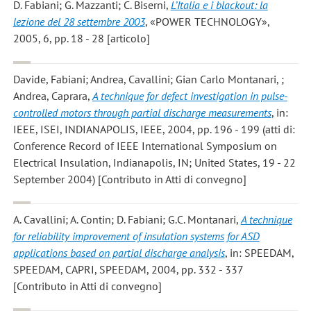
D. Fabiani; G. Mazzanti; C. Biserni
,
L’Italia e i blackout: la
lezione del 28 settembre 2003
, «POWER TECHNOLOGY»,
2005, 6, pp. 18 - 28 [articolo]
Davide, Fabiani; Andrea, Cavallini; Gian Carlo Montanari, ;
Andrea, Caprara
,
A technique for defect investigation in pulse-
controlled motors through partial discharge measurements
, in:
IEEE, ISEI, INDIANAPOLIS, IEEE, 2004, pp. 196 - 199 (atti di:
Conference Record of IEEE International Symposium on
Electrical Insulation, Indianapolis, IN; United States, 19 - 22
September 2004) [Contributo in Atti di convegno]
A. Cavallini; A. Contin; D. Fabiani; G.C. Montanari
,
A technique
for reliability improvement of insulation systems for ASD
applications based on partial discharge analysis
, in: SPEEDAM,
SPEEDAM, CAPRI, SPEEDAM, 2004, pp. 332 - 337
[Contributo in Atti di convegno]