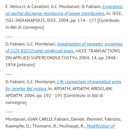
E. Vellucci; A. Cavallini; G.C. Montanari; D. Fabiani
,
Experience
on partial discharge monitoring of power transformers
, in: IEEE,
ISEI, INDIANAPOLIS, IEEE, 2004, pp. 174 - 177 [Contributo
in Atti di convegno]
D. Fabiani; G.C. Montanari
,
Investigation of magnetic properties
of 2223 BSCCO steel-reinforced tapes
, «IEEE TRANSACTIONS
ON APPLIED SUPERCONDUCTIVITY», 2004, 14, pp. 1848 -
1854 [articolo]
D. Fabiani; G.C. Montanari
,
Life comparison of enamelled wires
for inverter-fed motors
, in: APDATM, APDATM, WROCLAW,
APDATM, 2004, pp. 192 - 195 [Contributo in Atti di
convegno]
Montanari, GIAN CARLO; Fabiani, Davide; Palmieri, Fabrizio;
Kaempfer, D.; Thomann, R.; Mulhaupt, R.
,
Modification of