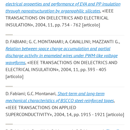
electrical properties and performance of EVA and PP insulation
through nanostructuration by organophilic silicates
, «IEEE
TRANSACTIONS ON DIELECTRICS AND ELECTRICAL
INSULATION», 2004, 11, pp. 754 - 762 [articolo]
D. FABIANI; G. C. MONTANARI; A. CAVALLINI; MAZZANTI G.
,
Relation between space charge accumulation and partial
discharge activity in enameled wires under PWM-like voltage
waveforms
, «IEEE TRANSACTIONS ON DIELECTRICS AND
ELECTRICAL INSULATION», 2004, 11, pp. 393 - 405
[articolo]
D. Fabiani; G.C. Montanari
,
Short-term and long-term
mechanical characteristics of BSCCO steel-reinforced tapes
,
«IEEE TRANSACTIONS ON APPLIED
SUPERCONDUCTIVITY», 2004, 14, pp. 1915 - 1921 [articolo]