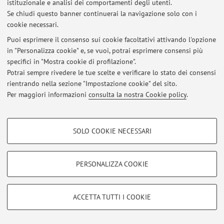
istituzionale e analisi dei comportamenti degli utenti.
Se chiudi questo banner continuerai la navigazione solo con i
cookie necessari.
Puoi esprimere il consenso sui cookie facoltativi attivando l'opzione
Ultimi avvisi
in "Personalizza cookie" e, se vuoi, potrai esprimere consensi più
specifici in "Mostra cookie di profilazione".
Al momento non sono presenti avvisi.
Potrai sempre rivedere le tue scelte e verificare lo stato dei consensi
rientrando nella sezione "Impostazione cookie" del sito.
Per maggiori informazioni
consulta la nostra Cookie policy
.
COOKIE DI PROFILAZIONE - FACOLTATIVI
Area riservata
SOLO COOKIE NECESSARI
Accedi tramite
login
per gestire tutti i contenuti del sito.
Si tratta di cookie utilizzati per analizzare le caratteristiche della navigazione
degli utenti, creare profili in base al loro comportamento sul sito, per analisi
di marketing.
PERSONALIZZA COOKIE
© 2026 - ALMA MATER STUDIORUM - Università di Bologna - Via
Mostra cookie di profilazione
Zamboni, 33 - 40126 Bologna - Partita IVA: 01131710376
Privacy
|
Note legali
|
Impostazioni Cookie
Google/Youtube Video
COOKIE TECNICI - NECESSARI
ACCETTA TUTTI I COOKIE
Facebook
Si tratta di cookie tecnici utilizzati, a titolo esemplificativo, per il corretto
Vimeo
funzionamento del sito, salvare le preferenze di navigazione, per il