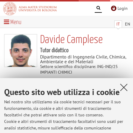
Login
Menu
IT
EN
Davide Camplese
Tutor didattico
Dipartimento di Ingegneria Civile, Chimica,
Ambientale e dei Materiali
Settore scientifico disciplinare: ING-IND/25
IMPIANTI CHIMICI
Questo sito web utilizza i cookie
Contenuti utili
Nel nostro sito utilizziamo sia cookie tecnici necessari per il suo
Home
>
Contenuti utili
> LISES website
funzionamento, sia cookie e altri strumenti di tracciamento
LISES website
facoltativi che potrai attivare solo con il tuo consenso.
Cookie e altri strumenti di tracciamento facoltativi sono usati per
https://site.unibo.it/lises/it
analisi statistiche, misure sull'efficacia della comunicazione