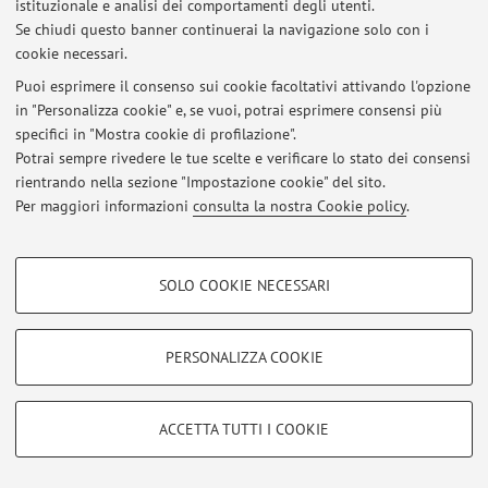
istituzionale e analisi dei comportamenti degli utenti.
Se chiudi questo banner continuerai la navigazione solo con i
Ultimi avvisi
cookie necessari.
Puoi esprimere il consenso sui cookie facoltativi attivando l'opzione
Al momento non sono presenti avvisi.
in "Personalizza cookie" e, se vuoi, potrai esprimere consensi più
specifici in "Mostra cookie di profilazione".
Potrai sempre rivedere le tue scelte e verificare lo stato dei consensi
rientrando nella sezione "Impostazione cookie" del sito.
Per maggiori informazioni
consulta la nostra Cookie policy
.
Area riservata
Accedi tramite
login
per gestire tutti i contenuti del sito.
COOKIE DI PROFILAZIONE - FACOLTATIVI
SOLO COOKIE NECESSARI
Si tratta di cookie utilizzati per analizzare le caratteristiche della navigazione
degli utenti, creare profili in base al loro comportamento sul sito, per analisi
© 2026 - ALMA MATER STUDIORUM - Università di Bologna - Via
di marketing.
Zamboni, 33 - 40126 Bologna - Partita IVA: 01131710376
PERSONALIZZA COOKIE
Privacy
|
Note legali
|
Impostazioni Cookie
Mostra cookie di profilazione
Google/Youtube Video
COOKIE TECNICI - NECESSARI
ACCETTA TUTTI I COOKIE
Facebook
Si tratta di cookie tecnici utilizzati, a titolo esemplificativo, per il corretto
Vimeo
funzionamento del sito, salvare le preferenze di navigazione, per il