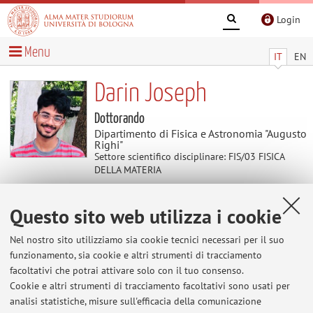
Login
Menu
IT
EN
Darin Joseph
Dottorando
Dipartimento di Fisica e Astronomia "Augusto
Righi"
Settore scientifico disciplinare: FIS/03 FISICA
DELLA MATERIA
Questo sito web utilizza i cookie
Pubblicazioni
Nel nostro sito utilizziamo sia cookie tecnici necessari per il suo
First-Principles Study of Ferroelectric and Optical Properties in
funzionamento, sia cookie e altri strumenti di tracciamento
Derivatives of Thiourea : J. Phys. Chem. C
2022, 126, 32,
facoltativi che potrai attivare solo con il tuo consenso.
13920–13928
Cookie e altri strumenti di tracciamento facoltativi sono usati per
analisi statistiche, misure sull'efficacia della comunicazione