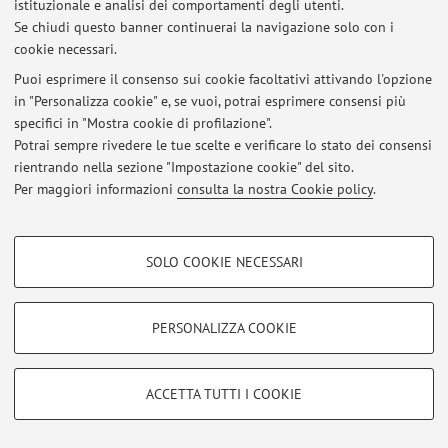
istituzionale e analisi dei comportamenti degli utenti.
Non sono presenti attività didattiche per l'A.A.
2026-2027
.
Se chiudi questo banner continuerai la navigazione solo con i
cookie necessari.
Puoi esprimere il consenso sui cookie facoltativi attivando l'opzione
Ultimi avvisi
in "Personalizza cookie" e, se vuoi, potrai esprimere consensi più
specifici in "Mostra cookie di profilazione".
Al momento non sono presenti avvisi.
Potrai sempre rivedere le tue scelte e verificare lo stato dei consensi
rientrando nella sezione "Impostazione cookie" del sito.
Per maggiori informazioni
consulta la nostra Cookie policy
.
COOKIE DI PROFILAZIONE - FACOLTATIVI
SOLO COOKIE NECESSARI
Area riservata
Si tratta di cookie utilizzati per analizzare le caratteristiche della navigazione
Accedi tramite
login
per gestire tutti i contenuti del sito.
degli utenti, creare profili in base al loro comportamento sul sito, per analisi
di marketing.
PERSONALIZZA COOKIE
Mostra cookie di profilazione
© 2026 - ALMA MATER STUDIORUM - Università di Bologna - Via
Zamboni, 33 - 40126 Bologna - Partita IVA: 01131710376
Google/Youtube Video
COOKIE TECNICI - NECESSARI
ACCETTA TUTTI I COOKIE
Privacy
|
Note legali
|
Impostazioni Cookie
Facebook
Si tratta di cookie tecnici utilizzati, a titolo esemplificativo, per il corretto
Vimeo
funzionamento del sito, salvare le preferenze di navigazione, per il