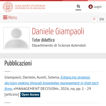
Login
Menu
IT
EN
Daniele Giampaoli
Tutor didattico
Dipartimento di Scienze Aziendali
Pubblicazioni
Giampaoli, Daniele; Aureli, Selena
,
Enhancing strategic
decision-making through knowledge management in high-tech
firms
, «MANAGEMENT DECISION», 2026, na, pp. 1 - 29
[articolo]
Open Access