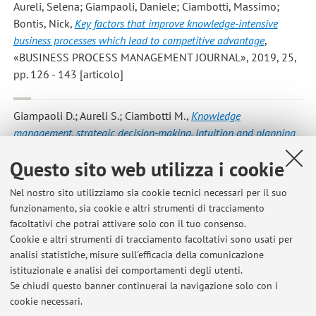
Aureli, Selena; Giampaoli, Daniele; Ciambotti, Massimo;
Bontis, Nick
,
Key factors that improve knowledge-intensive
business processes which lead to competitive advantage
,
«BUSINESS PROCESS MANAGEMENT JOURNAL», 2019, 25,
pp. 126 - 143 [articolo]
Giampaoli D.; Aureli S.; Ciambotti M.
,
Knowledge
management, strategic decision-making, intuition and planning
effectiveness
, in: Proceedings of the European Conference on
Questo sito web utilizza i cookie
Knowledge Management, ECKM, Academic Conferences
Limited, «PROCEEDINGS OF THE ... EUROPEAN
Nel nostro sito utilizziamo sia cookie tecnici necessari per il suo
CONFERENCE ON KNOWLEDGE MANAGEMENT (ONLINE)»,
funzionamento, sia cookie e altri strumenti di tracciamento
2019, 1, pp. 371 - 380 (atti di: 20th European Conference on
facoltativi che potrai attivare solo con il tuo consenso.
Knowledge Management, ECKM 2019, prt, 2019)
Cookie e altri strumenti di tracciamento facoltativi sono usati per
[Contributo in Atti di convegno]
analisi statistiche, misure sull'efficacia della comunicazione
istituzionale e analisi dei comportamenti degli utenti.
Se chiudi questo banner continuerai la navigazione solo con i
cookie necessari.