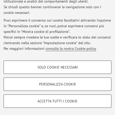
istituzionale e analisi dei comportamenti degli utenti.
Se chiudi questo banner continuerai la navigazione solo con i
cookie necessari.
Ultimi avvisi
Puoi esprimere il consenso sui cookie facoltativi attivando l'opzione
in "Personalizza cookie" e, se vuoi, potrai esprimere consensi più
Al momento non sono presenti avvisi.
specifici in "Mostra cookie di profilazione".
Potrai sempre rivedere le tue scelte e verificare lo stato dei consensi
rientrando nella sezione "Impostazione cookie" del sito.
Per maggiori informazioni
consulta la nostra Cookie policy
.
Area riservata
COOKIE DI PROFILAZIONE - FACOLTATIVI
Accedi tramite
login
per gestire tutti i contenuti del sito.
SOLO COOKIE NECESSARI
Si tratta di cookie utilizzati per analizzare le caratteristiche della navigazione
degli utenti, creare profili in base al loro comportamento sul sito, per analisi
di marketing.
PERSONALIZZA COOKIE
© 2026 - ALMA MATER STUDIORUM - Università di Bologna - Via
Mostra cookie di profilazione
Zamboni, 33 - 40126 Bologna - Partita IVA: 01131710376
Privacy
|
Note legali
|
Impostazioni Cookie
Google/Youtube Video
COOKIE TECNICI - NECESSARI
ACCETTA TUTTI I COOKIE
Facebook
Si tratta di cookie tecnici utilizzati, a titolo esemplificativo, per il corretto
Vimeo
funzionamento del sito, salvare le preferenze di navigazione, per il