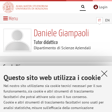
Login
Menu
IT
EN
Daniele Giampaoli
Tutor didattico
Dipartimento di Scienze Aziendali
Contatti
Questo sito web utilizza i cookie
E-mail:
daniele.giampaoli@unibo.it
Nel nostro sito utilizziamo sia cookie tecnici necessari per il suo
funzionamento, sia cookie e altri strumenti di tracciamento
facoltativi che potrai attivare solo con il tuo consenso.
Dipartimento di Scienze Aziendali
Cookie e altri strumenti di tracciamento facoltativi sono usati per
Via Capo di Lucca 34, Bologna -
Vai alla mappa
analisi statistiche, misure sull'efficacia della comunicazione