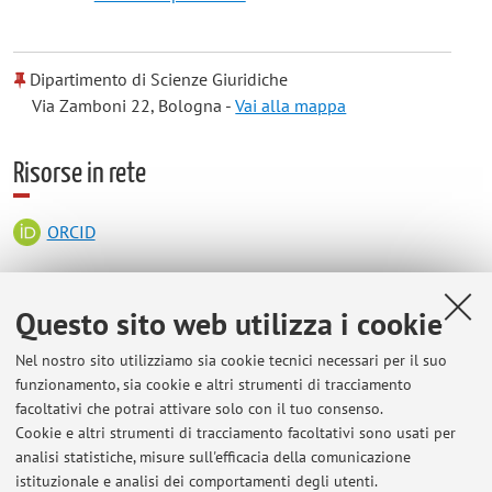
Dipartimento di Scienze Giuridiche
Via Zamboni 22, Bologna -
Vai alla mappa
Risorse in rete
ORCID
Orario di ricevimento
Questo sito web utilizza i cookie
Nel nostro sito utilizziamo sia cookie tecnici necessari per il suo
La Prof. Daniela Memmo riceve gli studenti il
mercoledì
funzionamento, sia cookie e altri strumenti di tracciamento
mattina
dalle ore 10.30. Il ricevimento si svolge o presso la
facoltativi che potrai attivare solo con il tuo consenso.
Palazzina del Dipartimento di Scienze Giuridiche in viale
Cookie e altri strumenti di tracciamento facoltativi sono usati per
Filopanti, 9 oppure mediante connessione sulla piattaforma
analisi statistiche, misure sull'efficacia della comunicazione
Teams. In ogni caso è preferibile far precedere l'incontro da
istituzionale e analisi dei comportamenti degli utenti.