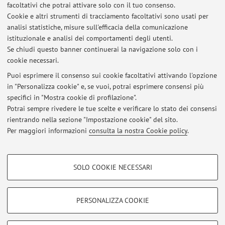
facoltativi che potrai attivare solo con il tuo consenso.
groups
, «ANNALI DI MATEMATICA PURA ED APPLICATA»,
Cookie e altri strumenti di tracciamento facoltativi sono usati per
2025, 204, pp. 427 - 445 [articolo]
Open Access
analisi statistiche, misure sull'efficacia della comunicazione
istituzionale e analisi dei comportamenti degli utenti.
Se chiudi questo banner continuerai la navigazione solo con i
cookie necessari.
Puoi esprimere il consenso sui cookie facoltativi attivando l'opzione
in "Personalizza cookie" e, se vuoi, potrai esprimere consensi più
Ultimi avvisi
specifici in "Mostra cookie di profilazione".
Potrai sempre rivedere le tue scelte e verificare lo stato dei consensi
Al momento non sono presenti avvisi.
rientrando nella sezione "Impostazione cookie" del sito.
Per maggiori informazioni
consulta la nostra Cookie policy
.
COOKIE DI PROFILAZIONE - FACOLTATIVI
SOLO COOKIE NECESSARI
Si tratta di cookie utilizzati per analizzare le caratteristiche della navigazione
Area riservata
degli utenti, creare profili in base al loro comportamento sul sito, per analisi
Accedi tramite
login
per gestire tutti i contenuti del sito.
di marketing.
PERSONALIZZA COOKIE
Mostra cookie di profilazione
© 2026 - ALMA MATER STUDIORUM - Università di Bologna - Via