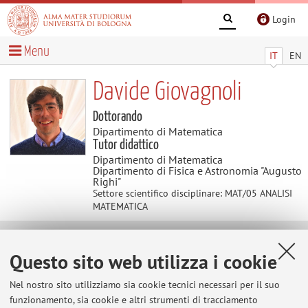
Login
Menu
IT
EN
Davide Giovagnoli
Dottorando
Dipartimento di Matematica
Tutor didattico
Dipartimento di Matematica
Dipartimento di Fisica e Astronomia "Augusto
Righi"
Settore scientifico disciplinare: MAT/05 ANALISI
MATEMATICA
Pubblicazioni
Questo sito web utilizza i cookie
Nel nostro sito utilizziamo sia cookie tecnici necessari per il suo
Ferrari, Fausto; Giovagnoli, Davide
,
Some counterexamples to
funzionamento, sia cookie e altri strumenti di tracciamento
Alt–Caffarelli–Friedman monotonicity formulas in Carnot