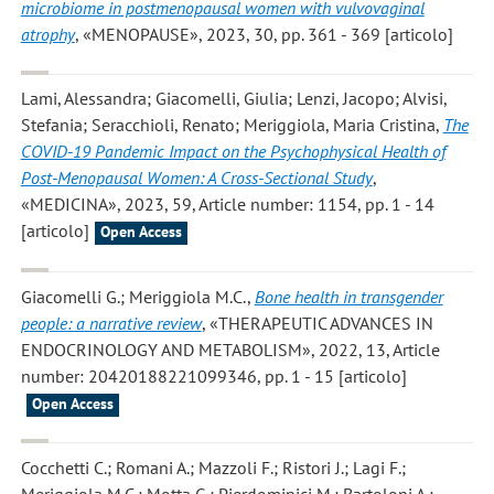
microbiome in postmenopausal women with vulvovaginal
atrophy
, «MENOPAUSE», 2023, 30, pp. 361 - 369 [articolo]
Lami, Alessandra; Giacomelli, Giulia; Lenzi, Jacopo; Alvisi,
Stefania; Seracchioli, Renato; Meriggiola, Maria Cristina
,
The
COVID-19 Pandemic Impact on the Psychophysical Health of
Post-Menopausal Women: A Cross-Sectional Study
,
«MEDICINA», 2023, 59, Article number: 1154, pp. 1 - 14
[articolo]
Open Access
Giacomelli G.; Meriggiola M.C.
,
Bone health in transgender
people: a narrative review
, «THERAPEUTIC ADVANCES IN
ENDOCRINOLOGY AND METABOLISM», 2022, 13, Article
number: 20420188221099346, pp. 1 - 15 [articolo]
Open Access
Cocchetti C.; Romani A.; Mazzoli F.; Ristori J.; Lagi F.;
Meriggiola M.C.; Motta G.; Pierdominici M.; Bartoloni A.;