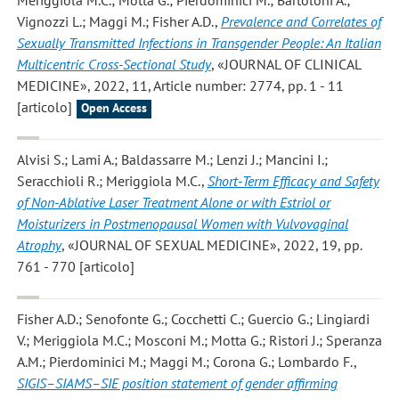
Vignozzi L.; Maggi M.; Fisher A.D.
,
Prevalence and Correlates of
Sexually Transmitted Infections in Transgender People: An Italian
Multicentric Cross-Sectional Study
, «JOURNAL OF CLINICAL
MEDICINE», 2022, 11, Article number: 2774, pp. 1 - 11
[articolo]
Open Access
Alvisi S.; Lami A.; Baldassarre M.; Lenzi J.; Mancini I.;
Seracchioli R.; Meriggiola M.C.
,
Short-Term Efficacy and Safety
of Non-Ablative Laser Treatment Alone or with Estriol or
Moisturizers in Postmenopausal Women with Vulvovaginal
Atrophy
, «JOURNAL OF SEXUAL MEDICINE», 2022, 19, pp.
761 - 770 [articolo]
Fisher A.D.; Senofonte G.; Cocchetti C.; Guercio G.; Lingiardi
V.; Meriggiola M.C.; Mosconi M.; Motta G.; Ristori J.; Speranza
A.M.; Pierdominici M.; Maggi M.; Corona G.; Lombardo F.
,
SIGIS–SIAMS–SIE position statement of gender affirming