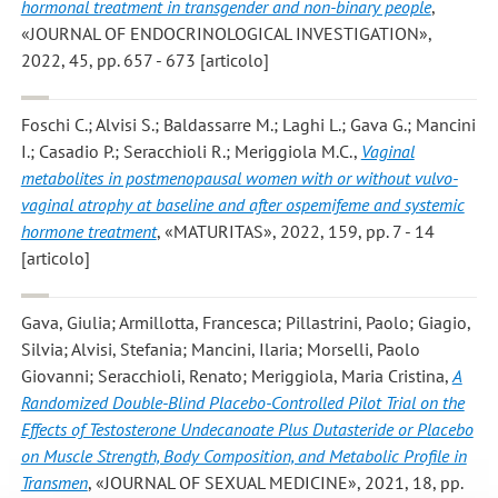
hormonal treatment in transgender and non-binary people
,
«JOURNAL OF ENDOCRINOLOGICAL INVESTIGATION»,
2022, 45, pp. 657 - 673 [articolo]
Foschi C.; Alvisi S.; Baldassarre M.; Laghi L.; Gava G.; Mancini
I.; Casadio P.; Seracchioli R.; Meriggiola M.C.
,
Vaginal
metabolites in postmenopausal women with or without vulvo-
vaginal atrophy at baseline and after ospemifeme and systemic
hormone treatment
, «MATURITAS», 2022, 159, pp. 7 - 14
[articolo]
Gava, Giulia; Armillotta, Francesca; Pillastrini, Paolo; Giagio,
Silvia; Alvisi, Stefania; Mancini, Ilaria; Morselli, Paolo
Giovanni; Seracchioli, Renato; Meriggiola, Maria Cristina
,
A
Randomized Double-Blind Placebo-Controlled Pilot Trial on the
Effects of Testosterone Undecanoate Plus Dutasteride or Placebo
on Muscle Strength, Body Composition, and Metabolic Profile in
Transmen
, «JOURNAL OF SEXUAL MEDICINE», 2021, 18, pp.