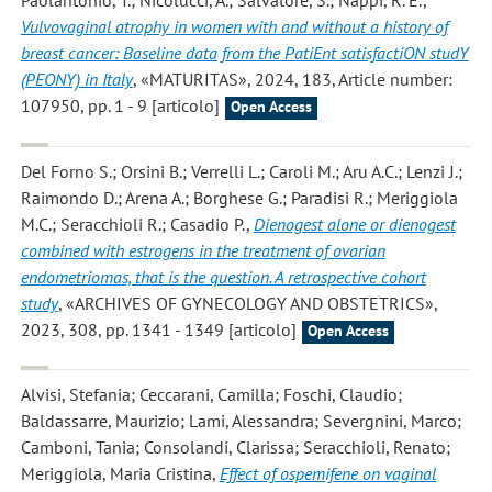
Paolantonio, T.; Nicolucci, A.; Salvatore, S.; Nappi, R. E.
,
Vulvovaginal atrophy in women with and without a history of
breast cancer: Baseline data from the PatiEnt satisfactiON studY
(PEONY) in Italy
, «MATURITAS», 2024, 183, Article number:
107950, pp. 1 - 9 [articolo]
Open Access
Del Forno S.; Orsini B.; Verrelli L.; Caroli M.; Aru A.C.; Lenzi J.;
Raimondo D.; Arena A.; Borghese G.; Paradisi R.; Meriggiola
M.C.; Seracchioli R.; Casadio P.
,
Dienogest alone or dienogest
combined with estrogens in the treatment of ovarian
endometriomas, that is the question. A retrospective cohort
study
, «ARCHIVES OF GYNECOLOGY AND OBSTETRICS»,
2023, 308, pp. 1341 - 1349 [articolo]
Open Access
Alvisi, Stefania; Ceccarani, Camilla; Foschi, Claudio;
Baldassarre, Maurizio; Lami, Alessandra; Severgnini, Marco;
Camboni, Tania; Consolandi, Clarissa; Seracchioli, Renato;
Meriggiola, Maria Cristina
,
Effect of ospemifene on vaginal