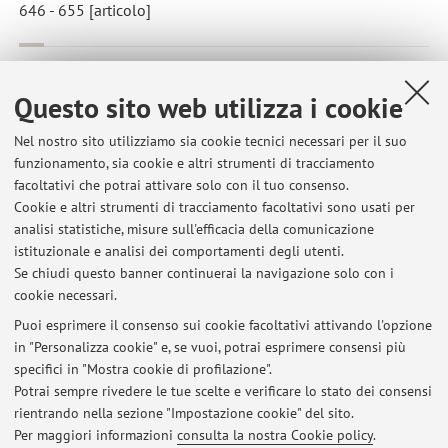
646 - 655 [articolo]
Tyutyusheva N.; Mancini I.; Baroncelli G.I.; D'elios S.; Peroni
D.; Meriggiola M.C.; Bertelloni S.
,
Complete androgen
Questo sito web utilizza i cookie
insensitivity syndrome: From bench to bed
, «INTERNATIONAL
JOURNAL OF MOLECULAR SCIENCES», 2021, 22, Article
Nel nostro sito utilizziamo sia cookie tecnici necessari per il suo
funzionamento, sia cookie e altri strumenti di tracciamento
number: 1264, pp. 1 - 11 [articolo]
Open Access
facoltativi che potrai attivare solo con il tuo consenso.
Cookie e altri strumenti di tracciamento facoltativi sono usati per
analisi statistiche, misure sull'efficacia della comunicazione
1
2
3
4
5
istituzionale e analisi dei comportamenti degli utenti.
Se chiudi questo banner continuerai la navigazione solo con i
cookie necessari.
Puoi esprimere il consenso sui cookie facoltativi attivando l'opzione
in "Personalizza cookie" e, se vuoi, potrai esprimere consensi più
Ultimi avvisi
specifici in "Mostra cookie di profilazione".
Potrai sempre rivedere le tue scelte e verificare lo stato dei consensi
Al momento non sono presenti avvisi.
rientrando nella sezione "Impostazione cookie" del sito.
Per maggiori informazioni
consulta la nostra Cookie policy
.