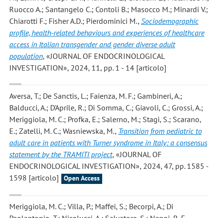
Ruocco A.; Santangelo C.; Contoli B.; Masocco M.; Minardi V.;
Chiarotti F.; Fisher A.D.; Pierdominici M.
,
Sociodemographic
profile, health-related behaviours and experiences of healthcare
access in Italian transgender and gender diverse adult
population
, «JOURNAL OF ENDOCRINOLOGICAL
INVESTIGATION», 2024, 11, pp. 1 - 14 [articolo]
Aversa, T.; De Sanctis, L.; Faienza, M. F.; Gambineri, A.;
Balducci, A.; D'Aprile, R.; Di Somma, C.; Giavoli, C.; Grossi, A.;
Meriggiola, M. C.; Profka, E.; Salerno, M.; Stagi, S.; Scarano,
E.; Zatelli, M. C.; Wasniewska, M.
,
Transition from pediatric to
adult care in patients with Turner syndrome in Italy: a consensus
statement by the TRAMITI project
, «JOURNAL OF
ENDOCRINOLOGICAL INVESTIGATION», 2024, 47, pp. 1585 -
1598 [articolo]
Open Access
Meriggiola, M. C.; Villa, P.; Maffei, S.; Becorpi, A.; Di