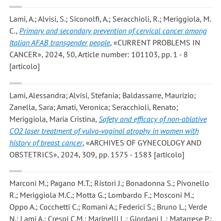
Lami, A.; Alvisi, S.; Siconolfi, A.; Seracchioli, R.; Meriggiola, M.
C.
,
Primary and secondary prevention of cervical cancer among
Italian AFAB transgender people
, «CURRENT PROBLEMS IN
CANCER», 2024, 50, Article number: 101103, pp. 1 - 8
[articolo]
Lami, Alessandra; Alvisi, Stefania; Baldassarre, Maurizio;
Zanella, Sara; Amati, Veronica; Seracchioli, Renato;
Meriggiola, Maria Cristina
,
Safety and efficacy of non-ablative
CO2 laser treatment of vulvo-vaginal atrophy in women with
history of breast cancer
, «ARCHIVES OF GYNECOLOGY AND
OBSTETRICS», 2024, 309, pp. 1575 - 1583 [articolo]
Marconi M.; Pagano M.T.; Ristori J.; Bonadonna S.; Pivonello
R.; Meriggiola M.C.; Motta G.; Lombardo F.; Mosconi M.;
Oppo A.; Cocchetti C.; Romani A.; Federici S.; Bruno L.; Verde
N.; Lami A.; Crespi C.M.; Marinelli L.; Giordani L.; Matarrese P.;