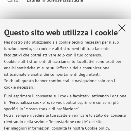
Corso:
Laurea in Scienze statistiche
B5532 - STATISTICA ECONOMICA - 12 cfu
Questo sito web utilizza i cookie
Campus:
Rimini
Corso:
Laurea in Statistica, finanza e assicurazioni
Nel nostro sito utilizziamo sia cookie tecnici necessari per il suo
funzionamento, sia cookie e altri strumenti di tracciamento
Periodo delle lezioni: dal 16 settembre 2026 al 8 ottobre
facoltativi che potrai attivare solo con il tuo consenso.
2026
Cookie e altri strumenti di tracciamento facoltativi sono usati per
Orario delle lezioni
analisi statistiche, misure sull'efficacia della comunicazione
istituzionale e analisi dei comportamenti degli utenti.
Se chiudi questo banner continuerai la navigazione solo con i
cookie necessari.
Puoi esprimere il consenso sui cookie facoltativi attivando l'opzione
in "Personalizza cookie" e, se vuoi, potrai esprimere consensi più
Ultimi avvisi
specifici in "Mostra cookie di profilazione".
Orario di ricevimento
Potrai sempre rivedere le tue scelte e verificare lo stato dei consensi
Pubblicato il: 16 giugno 2010
rientrando nella sezione "Impostazione cookie" del sito.
Per maggiori informazioni
consulta la nostra Cookie policy
.