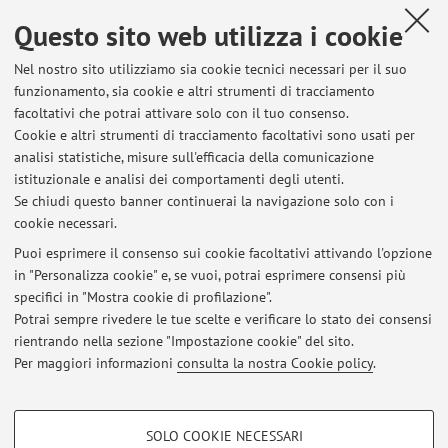
Contatti
Questo sito web utilizza i cookie
E-mail:
cristiano.passerini@unibo.it
Nel nostro sito utilizziamo sia cookie tecnici necessari per il suo
funzionamento, sia cookie e altri strumenti di tracciamento
facoltativi che potrai attivare solo con il tuo consenso.
Cookie e altri strumenti di tracciamento facoltativi sono usati per
Dipartimento di Ingegneria dell'Energia Elettrica e
analisi statistiche, misure sull'efficacia della comunicazione
dell'Informazione "Guglielmo Marconi"
istituzionale e analisi dei comportamenti degli utenti.
Viale del Risorgimento 2, Bologna -
Vai alla mappa
Se chiudi questo banner continuerai la navigazione solo con i
cookie necessari.
Puoi esprimere il consenso sui cookie facoltativi attivando l'opzione
in "Personalizza cookie" e, se vuoi, potrai esprimere consensi più
Ultimi avvisi
specifici in "Mostra cookie di profilazione".
Potrai sempre rivedere le tue scelte e verificare lo stato dei consensi
Al momento non sono presenti avvisi.
rientrando nella sezione "Impostazione cookie" del sito.
Per maggiori informazioni
consulta la nostra Cookie policy
.
COOKIE DI PROFILAZIONE - FACOLTATIVI
SOLO COOKIE NECESSARI