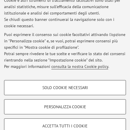
Cookie e altri strumenti di tracciamento facoltativi sono usati per
analisi statistiche, misure sull'efficacia della comunicazione
Dipartimento di Fisica e Astronomia "Augusto Righi"
istituzionale e analisi dei comportamenti degli utenti.
Viale Berti Pichat 6/2, Bologna -
Vai alla mappa
Se chiudi questo banner continuerai la navigazione solo con i
cookie necessari.
Puoi esprimere il consenso sui cookie facoltativi attivando l'opzione
in "Personalizza cookie" e, se vuoi, potrai esprimere consensi più
Ultimi avvisi
specifici in "Mostra cookie di profilazione".
Potrai sempre rivedere le tue scelte e verificare lo stato dei consensi
Al momento non sono presenti avvisi.
rientrando nella sezione "Impostazione cookie" del sito.
Per maggiori informazioni
consulta la nostra Cookie policy
.
COOKIE DI PROFILAZIONE - FACOLTATIVI
SOLO COOKIE NECESSARI
Area riservata
Si tratta di cookie utilizzati per analizzare le caratteristiche della navigazione
degli utenti, creare profili in base al loro comportamento sul sito, per analisi
Accedi tramite
login
per gestire tutti i contenuti del sito.
di marketing.
PERSONALIZZA COOKIE
Mostra cookie di profilazione
© 2026 - ALMA MATER STUDIORUM - Università di Bologna - Via
Google/Youtube Video
COOKIE TECNICI - NECESSARI
ACCETTA TUTTI I COOKIE
Zamboni, 33 - 40126 Bologna - Partita IVA: 01131710376