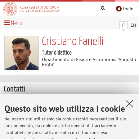
Login
Menu
IT
EN
Cristiano Fanelli
Tutor didattico
Dipartimento di Fisica e Astronomia "Augusto
Righi"
Contatti
E-mail:
cristiano.fanelli3@unibo.it
Questo sito web utilizza i cookie
Altri contatti
Nel nostro sito utilizziamo sia cookie tecnici necessari per il suo
Web:
Vai al sito personale
funzionamento, sia cookie e altri strumenti di tracciamento
facoltativi che potrai attivare solo con il tuo consenso.