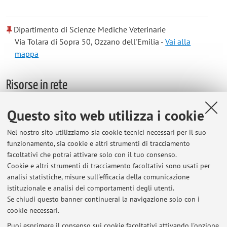
Dipartimento di Scienze Mediche Veterinarie
Via Tolara di Sopra 50, Ozzano dell'Emilia -
Vai alla
mappa
Risorse in rete
Questo sito web utilizza i cookie
ORCID
Nel nostro sito utilizziamo sia cookie tecnici necessari per il suo
funzionamento, sia cookie e altri strumenti di tracciamento
Orario di ricevimento
facoltativi che potrai attivare solo con il tuo consenso.
Cookie e altri strumenti di tracciamento facoltativi sono usati per
Si riceve dal lunedì al venerdì su appuntamento (tramite
analisi statistiche, misure sull'efficacia della comunicazione
email) presso il Dipartimento di Scienze Mediche Veterinarie,
istituzionale e analisi dei comportamenti degli utenti.
Ozzano dell'Emilia (BO).
Se chiudi questo banner continuerai la navigazione solo con i
cookie necessari.
Puoi esprimere il consenso sui cookie facoltativi attivando l'opzione