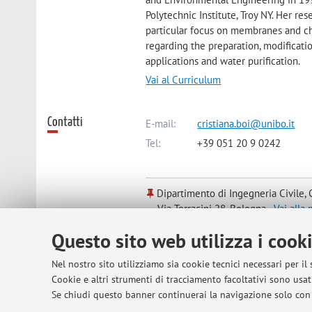
Polytechnic Institute, Troy NY. Her r
particular focus on membranes and chr
regarding the preparation, modificatio
applications and water purification.
Vai al Curriculum
Contatti
E-mail:
cristiana.boi@unibo.it
Tel:
+39 051 20 9 0242
Dipartimento di Ingegneria Civile, 
Via Terracini 28, Bologna -
Vai alla
Questo sito web utilizza i cook
Risorse in rete
ORCID
Nel nostro sito utilizziamo sia cookie tecnici necessari per il
Cookie e altri strumenti di tracciamento facoltativi sono usati
Se chiudi questo banner continuerai la navigazione solo con 
Orario di ricevimento
Per appuntamento su email.