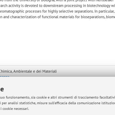
esearch activity is devoted to downstream processing in biotechnology w
omatographic processes for highly selective separations. In particular,
n and characterization of functional materials for bioseparations, biom
Chimica, Ambientale e dei Materiali
 mappa
ie
 suo funzionamento, sia cookie e altri strumenti di tracciamento facoltativ
 per analisi statistiche, misure sull'efficacia della comunicazione istituzi
i cookie necessari.