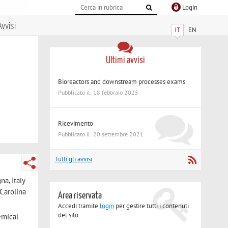
Login
Avvisi
IT
EN
Ultimi avvisi
Bioreactors and downstream processes exams
Pubblicato il: 18 febbraio 2025
Ricevimento
Pubblicato il: 20 settembre 2021
Tutti gli avvisi
a, Italy
Carolina
Area riservata
Accedi tramite
login
per gestire tutti i contenuti
del sito.
emical