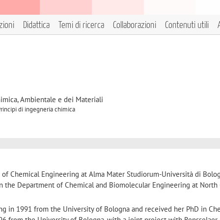
zioni
Didattica
Temi di ricerca
Collaborazioni
Contenuti utili
himica, Ambientale e dei Materiali
Principi di ingegneria chimica
or of Chemical Engineering at Alma Mater Studiorum-Università di Bologn
in the Department of Chemical and Biomolecular Engineering at North 
ng in 1991 from the University of Bologna and received her PhD in Ch
 from the University of Bologna, with a joint project with Rensselaer