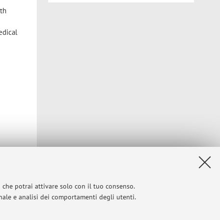
ith
edical
i che potrai attivare solo con il tuo consenso.
onale e analisi dei comportamenti degli utenti.