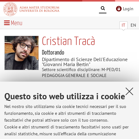
Login
Menu
IT
EN
Cristian Tracà
Dottorando
Dipartimento di Scienze Dell'Educazione
"Giovanni Maria Bertin"
Settore scientifico disciplinare: M-PED/01
PEDAGOGIA GENERALE E SOCIALE
Questo sito web utilizza i cookie
Avvisi
Nel nostro sito utilizziamo sia cookie tecnici necessari per il suo
Al momento non sono presenti avvisi.
funzionamento, sia cookie e altri strumenti di tracciamento
facoltativi che potrai attivare solo con il tuo consenso.
Cookie e altri strumenti di tracciamento facoltativi sono usati per
analisi statistiche, misure sull'efficacia della comunicazione
Area riservata