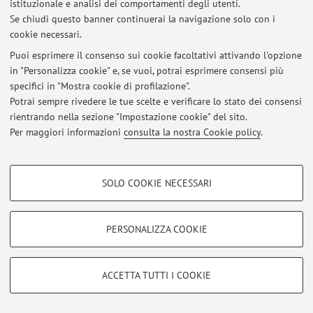
istituzionale e analisi dei comportamenti degli utenti.
Accedi tramite
login
per gestire tutti i contenuti del sito.
Se chiudi questo banner continuerai la navigazione solo con i
cookie necessari.
Puoi esprimere il consenso sui cookie facoltativi attivando l'opzione
© 2026 - ALMA MATER STUDIORUM - Università di Bologna - Via
in "Personalizza cookie" e, se vuoi, potrai esprimere consensi più
Zamboni, 33 - 40126 Bologna - Partita IVA: 01131710376
specifici in "Mostra cookie di profilazione".
Privacy
|
Note legali
|
Impostazioni Cookie
Potrai sempre rivedere le tue scelte e verificare lo stato dei consensi
rientrando nella sezione "Impostazione cookie" del sito.
Per maggiori informazioni
consulta la nostra Cookie policy
.
COOKIE DI PROFILAZIONE - FACOLTATIVI
SOLO COOKIE NECESSARI
Si tratta di cookie utilizzati per analizzare le caratteristiche della navigazione
degli utenti, creare profili in base al loro comportamento sul sito, per analisi
di marketing.
PERSONALIZZA COOKIE
Mostra cookie di profilazione
Google/Youtube Video
COOKIE TECNICI - NECESSARI
ACCETTA TUTTI I COOKIE
Facebook
Si tratta di cookie tecnici utilizzati, a titolo esemplificativo, per il corretto
Vimeo
funzionamento del sito, salvare le preferenze di navigazione, per il