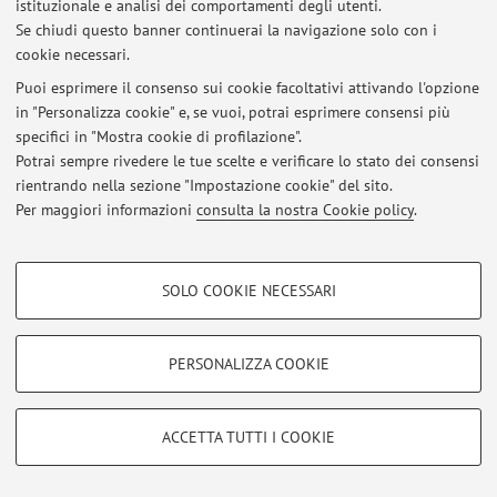
Al momento non sono presenti avvisi.
istituzionale e analisi dei comportamenti degli utenti.
Se chiudi questo banner continuerai la navigazione solo con i
cookie necessari.
Puoi esprimere il consenso sui cookie facoltativi attivando l'opzione
in "Personalizza cookie" e, se vuoi, potrai esprimere consensi più
Area riservata
specifici in "Mostra cookie di profilazione".
Accedi tramite
login
per gestire tutti i contenuti del sito.
Potrai sempre rivedere le tue scelte e verificare lo stato dei consensi
rientrando nella sezione "Impostazione cookie" del sito.
Per maggiori informazioni
consulta la nostra Cookie policy
.
© 2026 - ALMA MATER STUDIORUM - Università di Bologna - Via
Zamboni, 33 - 40126 Bologna - Partita IVA: 01131710376
COOKIE DI PROFILAZIONE - FACOLTATIVI
Privacy
|
Note legali
|
Impostazioni Cookie
SOLO COOKIE NECESSARI
Si tratta di cookie utilizzati per analizzare le caratteristiche della navigazione
degli utenti, creare profili in base al loro comportamento sul sito, per analisi
di marketing.
PERSONALIZZA COOKIE
Mostra cookie di profilazione
Google/Youtube Video
COOKIE TECNICI - NECESSARI
ACCETTA TUTTI I COOKIE
Facebook
Si tratta di cookie tecnici utilizzati, a titolo esemplificativo, per il corretto
Vimeo
funzionamento del sito, salvare le preferenze di navigazione, per il