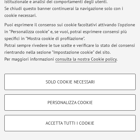
istituzionale e analisi dei comportamenti degli utenti.
Se chiudi questo banner continuerai la navigazione solo con i
Area riservata
cookie necessari.
Accedi tramite
login
per gestire tutti i contenuti del sito.
Puoi esprimere il consenso sui cookie facoltativi attivando l'opzione
in "Personalizza cookie" e, se vuoi, potrai esprimere consensi più
specifici in "Mostra cookie di profilazione".
© 2026 - ALMA MATER STUDIORUM - Università di Bologna - Via
Potrai sempre rivedere le tue scelte e verificare lo stato dei consensi
Zamboni, 33 - 40126 Bologna - Partita IVA: 01131710376
Privacy
|
Note legali
|
Impostazioni Cookie
rientrando nella sezione "Impostazione cookie" del sito.
Per maggiori informazioni
consulta la nostra Cookie policy
.
COOKIE DI PROFILAZIONE - FACOLTATIVI
SOLO COOKIE NECESSARI
Si tratta di cookie utilizzati per analizzare le caratteristiche della navigazione
degli utenti, creare profili in base al loro comportamento sul sito, per analisi
di marketing.
PERSONALIZZA COOKIE
Mostra cookie di profilazione
Google/Youtube Video
COOKIE TECNICI - NECESSARI
ACCETTA TUTTI I COOKIE
Facebook
Si tratta di cookie tecnici utilizzati, a titolo esemplificativo, per il corretto
Vimeo
funzionamento del sito, salvare le preferenze di navigazione, per il