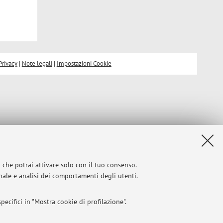
Privacy
|
Note legali
|
Impostazioni Cookie
i che potrai attivare solo con il tuo consenso.
onale e analisi dei comportamenti degli utenti.
ecifici in "Mostra cookie di profilazione".