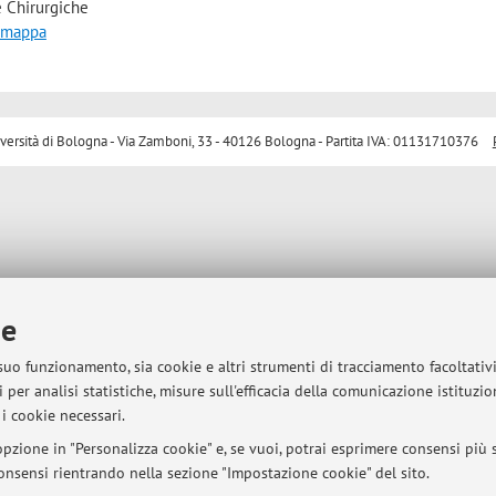
 Chirurgiche
a mappa
sità di Bologna - Via Zamboni, 33 - 40126 Bologna - Partita IVA: 01131710376
ie
 suo funzionamento, sia cookie e altri strumenti di tracciamento facoltativ
 per analisi statistiche, misure sull'efficacia della comunicazione istituzi
i cookie necessari.
pzione in "Personalizza cookie" e, se vuoi, potrai esprimere consensi più sp
 consensi rientrando nella sezione "Impostazione cookie" del sito.