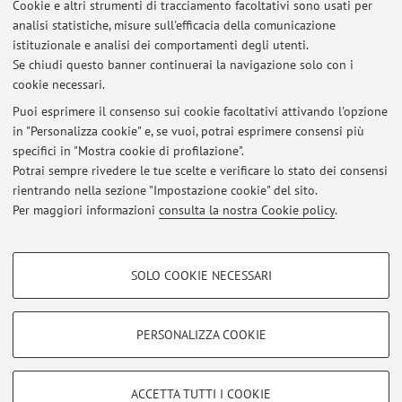
Cookie e altri strumenti di tracciamento facoltativi sono usati per
Appelli d'esame
analisi statistiche, misure sull'efficacia della comunicazione
istituzionale e analisi dei comportamenti degli utenti.
Al momento non risultano pubblicati appelli d’esame.
Se chiudi questo banner continuerai la navigazione solo con i
cookie necessari.
Puoi esprimere il consenso sui cookie facoltativi attivando l'opzione
in "Personalizza cookie" e, se vuoi, potrai esprimere consensi più
Ultimi avvisi
specifici in "Mostra cookie di profilazione".
TESI DI LAUREA
Potrai sempre rivedere le tue scelte e verificare lo stato dei consensi
Pubblicato il: 07 novembre 2025
rientrando nella sezione "Impostazione cookie" del sito.
Per maggiori informazioni
consulta la nostra Cookie policy
.
Tutti gli avvisi
COOKIE DI PROFILAZIONE - FACOLTATIVI
SOLO COOKIE NECESSARI
Si tratta di cookie utilizzati per analizzare le caratteristiche della navigazione
Area riservata
degli utenti, creare profili in base al loro comportamento sul sito, per analisi
Accedi tramite
login
per gestire tutti i contenuti del sito.
di marketing.
PERSONALIZZA COOKIE
Mostra cookie di profilazione
© 2026 - ALMA MATER STUDIORUM - Università di Bologna - Via
Google/Youtube Video
COOKIE TECNICI - NECESSARI
ACCETTA TUTTI I COOKIE
Zamboni, 33 - 40126 Bologna - Partita IVA: 01131710376