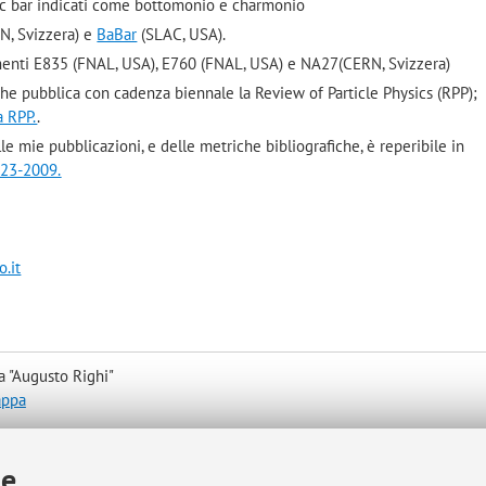
c-c bar indicati come bottomonio e charmonio
N, Svizzera) e
BaBar
(SLAC, USA).
imenti E835 (FNAL, USA), E760 (FNAL, USA) e NA27(CERN, Svizzera)
he pubblica con cadenza biennale la Review of Particle Physics (RPP);
a RPP.
.
e mie pubblicazioni, e delle metriche bibliografiche, è reperibile in
223-2009.
.it
a "Augusto Righi"
appa
ie