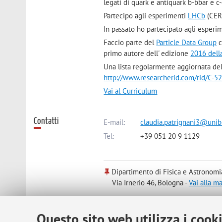
legati di quark e antiquark b-bbar e 
Partecipo agli esperimenti
LHCb
(CER
In passato ho partecipato agli esper
Faccio parte del
Particle Data Group
c
primo autore dell' edizione
2016 dell
Una lista regolarmente aggiornata dell
http://www.researcherid.com/rid/C-5
Vai al Curriculum
Contatti
E-mail:
claudia.patrignani3@unibo
Tel:
+39 051 20 9 1129
Dipartimento di Fisica e Astronomi
Via Irnerio 46, Bologna -
Vai alla m
Questo sito web utilizza i cook
Risorse in rete
ORCID