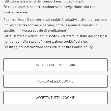
istituzionale e analisi dei comportamenti degli utenti.
Se chiudi questo banner continuerai la navigazione solo con i
cookie necessari.
Ultimi avvisi
Puoi esprimere il consenso sui cookie facoltativi attivando l'opzione
Al momento non sono presenti avvisi.
in "Personalizza cookie" e, se vuoi, potrai esprimere consensi più
specifici in "Mostra cookie di profilazione".
Potrai sempre rivedere le tue scelte e verificare lo stato dei consensi
rientrando nella sezione "Impostazione cookie" del sito.
Per maggiori informazioni
consulta la nostra Cookie policy
.
Area riservata
Accedi tramite
login
per gestire tutti i contenuti del sito.
COOKIE DI PROFILAZIONE - FACOLTATIVI
SOLO COOKIE NECESSARI
Si tratta di cookie utilizzati per analizzare le caratteristiche della navigazione
degli utenti, creare profili in base al loro comportamento sul sito, per analisi
© 2026 - ALMA MATER STUDIORUM - Università di Bologna - Via
di marketing.
PERSONALIZZA COOKIE
Zamboni, 33 - 40126 Bologna - Partita IVA: 01131710376
Mostra cookie di profilazione
Privacy
|
Note legali
|
Impostazioni Cookie
Google/Youtube Video
COOKIE TECNICI - NECESSARI
ACCETTA TUTTI I COOKIE
Facebook
Si tratta di cookie tecnici utilizzati, a titolo esemplificativo, per il corretto
Vimeo
funzionamento del sito, salvare le preferenze di navigazione, per il