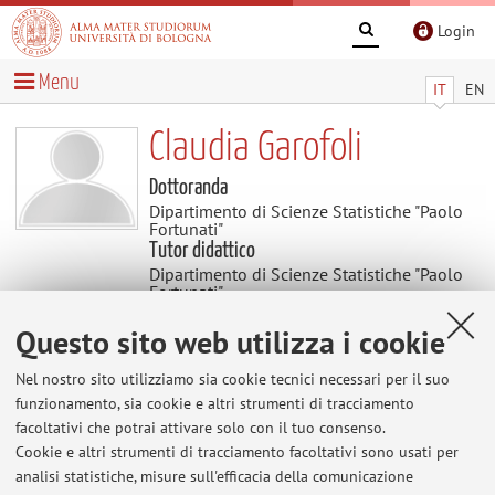
Login
Menu
IT
EN
Claudia Garofoli
Dottoranda
Dipartimento di Scienze Statistiche "Paolo
Fortunati"
Tutor didattico
Dipartimento di Scienze Statistiche "Paolo
Fortunati"
Settore scientifico disciplinare: SECS-S/03
STATISTICA ECONOMICA
Questo sito web utilizza i cookie
Nel nostro sito utilizziamo sia cookie tecnici necessari per il suo
Contenuti utili
funzionamento, sia cookie e altri strumenti di tracciamento
facoltativi che potrai attivare solo con il tuo consenso.
Cookie e altri strumenti di tracciamento facoltativi sono usati per
Al momento non sono presenti contenuti.
analisi statistiche, misure sull'efficacia della comunicazione