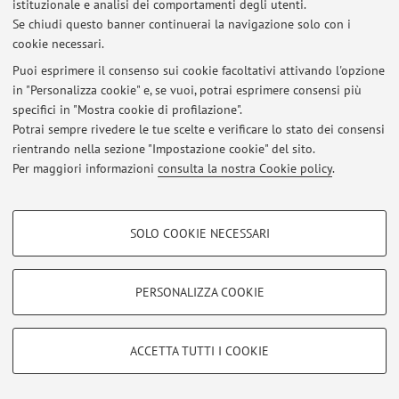
istituzionale e analisi dei comportamenti degli utenti.
Se chiudi questo banner continuerai la navigazione solo con i
Ultimi avvisi
cookie necessari.
Puoi esprimere il consenso sui cookie facoltativi attivando l'opzione
Al momento non sono presenti avvisi.
in "Personalizza cookie" e, se vuoi, potrai esprimere consensi più
specifici in "Mostra cookie di profilazione".
Potrai sempre rivedere le tue scelte e verificare lo stato dei consensi
rientrando nella sezione "Impostazione cookie" del sito.
Per maggiori informazioni
consulta la nostra Cookie policy
.
Area riservata
Accedi tramite
login
per gestire tutti i contenuti del sito.
COOKIE DI PROFILAZIONE - FACOLTATIVI
SOLO COOKIE NECESSARI
Si tratta di cookie utilizzati per analizzare le caratteristiche della navigazione
degli utenti, creare profili in base al loro comportamento sul sito, per analisi
© 2026 - ALMA MATER STUDIORUM - Università di Bologna - Via
di marketing.
Zamboni, 33 - 40126 Bologna - Partita IVA: 01131710376
PERSONALIZZA COOKIE
Privacy
|
Note legali
|
Impostazioni Cookie
Mostra cookie di profilazione
Google/Youtube Video
COOKIE TECNICI - NECESSARI
ACCETTA TUTTI I COOKIE
Facebook
Si tratta di cookie tecnici utilizzati, a titolo esemplificativo, per il corretto
Vimeo
funzionamento del sito, salvare le preferenze di navigazione, per il