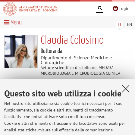
Login
Menu
IT
EN
Claudia Colosimo
Dottoranda
Dipartimento di Scienze Mediche e
Chirurgiche
Settore scientifico disciplinare: MED/07
MICROBIOLOGIA E MICROBIOLOGIA CLINICA
Questo sito web utilizza i cookie
Contenuti utili
Nel nostro sito utilizziamo sia cookie tecnici necessari per il suo
https://orcid.org/0009-0001-4135-9402
funzionamento, sia cookie e altri strumenti di tracciamento
https://orcid.org/0009-0001-4135-9402
facoltativi che potrai attivare solo con il tuo consenso.
Cookie e altri strumenti di tracciamento facoltativi sono usati per
analisi statistiche, misure sull'efficacia della comunicazione