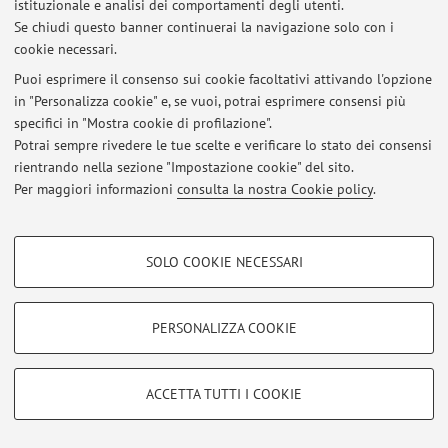
istituzionale e analisi dei comportamenti degli utenti.
Al momento non sono presenti avvisi.
Se chiudi questo banner continuerai la navigazione solo con i
cookie necessari.
Puoi esprimere il consenso sui cookie facoltativi attivando l'opzione
in "Personalizza cookie" e, se vuoi, potrai esprimere consensi più
specifici in "Mostra cookie di profilazione".
Area riservata
Potrai sempre rivedere le tue scelte e verificare lo stato dei consensi
Accedi tramite
login
per gestire tutti i contenuti del sito.
rientrando nella sezione "Impostazione cookie" del sito.
Per maggiori informazioni
consulta la nostra Cookie policy
.
© 2026 - ALMA MATER STUDIORUM - Università di Bologna - Via
COOKIE DI PROFILAZIONE - FACOLTATIVI
Zamboni, 33 - 40126 Bologna - Partita IVA: 01131710376
SOLO COOKIE NECESSARI
Privacy
|
Note legali
|
Impostazioni Cookie
Si tratta di cookie utilizzati per analizzare le caratteristiche della navigazione
degli utenti, creare profili in base al loro comportamento sul sito, per analisi
di marketing.
PERSONALIZZA COOKIE
Mostra cookie di profilazione
Google/Youtube Video
COOKIE TECNICI - NECESSARI
ACCETTA TUTTI I COOKIE
Facebook
Si tratta di cookie tecnici utilizzati, a titolo esemplificativo, per il corretto
Vimeo
funzionamento del sito, salvare le preferenze di navigazione, per il