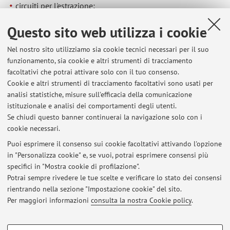
circuiti per l'estrazione;
test di strutture piezoelettriche;
Questo sito web utilizza i cookie
shift di fase di oscillatori al quarzo;
power management di circuiti ad alimentazioni da diverse
Nel nostro sito utilizziamo sia cookie tecnici necessari per il suo
sorgenti;
funzionamento, sia cookie e altri strumenti di tracciamento
tecniche di mantenimento in oscillazione low power di
facoltativi che potrai attivare solo con il tuo consenso.
quarzi ;
Cookie e altri strumenti di tracciamento facoltativi sono usati per
comportamento di sensori di strain in tecnologia mems;
analisi statistiche, misure sull'efficacia della comunicazione
circuiti di interfaccia per oscillatori a frequenza variabile;
istituzionale e analisi dei comportamenti degli utenti.
dc-dc converter a pompa di carica
Se chiudi questo banner continuerai la navigazione solo con i
cookie necessari.
Puoi esprimere il consenso sui cookie facoltativi attivando l'opzione
in "Personalizza cookie" e, se vuoi, potrai esprimere consensi più
Ultimi avvisi
specifici in "Mostra cookie di profilazione".
Potrai sempre rivedere le tue scelte e verificare lo stato dei consensi
Al momento non sono presenti avvisi.
rientrando nella sezione "Impostazione cookie" del sito.
Per maggiori informazioni
consulta la nostra Cookie policy
.
COOKIE DI PROFILAZIONE - FACOLTATIVI