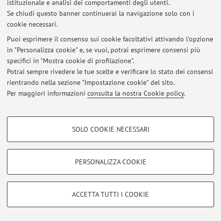
istituzionale e analisi dei comportamenti degli utenti.
Al momento non sono presenti avvisi.
Se chiudi questo banner continuerai la navigazione solo con i
cookie necessari.
Puoi esprimere il consenso sui cookie facoltativi attivando l'opzione
in "Personalizza cookie" e, se vuoi, potrai esprimere consensi più
specifici in "Mostra cookie di profilazione".
Area riservata
Potrai sempre rivedere le tue scelte e verificare lo stato dei consensi
Accedi tramite
login
per gestire tutti i contenuti del sito.
rientrando nella sezione "Impostazione cookie" del sito.
Per maggiori informazioni
consulta la nostra Cookie policy
.
© 2026 - ALMA MATER STUDIORUM - Università di Bologna - Via
COOKIE DI PROFILAZIONE - FACOLTATIVI
Zamboni, 33 - 40126 Bologna - Partita IVA: 01131710376
SOLO COOKIE NECESSARI
Privacy
|
Note legali
|
Impostazioni Cookie
Si tratta di cookie utilizzati per analizzare le caratteristiche della navigazione
degli utenti, creare profili in base al loro comportamento sul sito, per analisi
di marketing.
PERSONALIZZA COOKIE
Mostra cookie di profilazione
Google/Youtube Video
COOKIE TECNICI - NECESSARI
ACCETTA TUTTI I COOKIE
Facebook
Si tratta di cookie tecnici utilizzati, a titolo esemplificativo, per il corretto
Vimeo
funzionamento del sito, salvare le preferenze di navigazione, per il