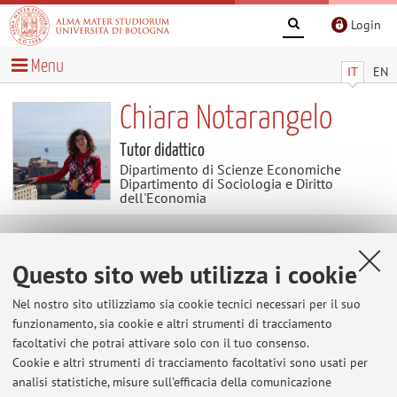
Login
Menu
IT
EN
Chiara Notarangelo
Tutor didattico
Dipartimento di Scienze Economiche
Dipartimento di Sociologia e Diritto
dell'Economia
Didattica
Questo sito web utilizza i cookie
Attività
Nel nostro sito utilizziamo sia cookie tecnici necessari per il suo
funzionamento, sia cookie e altri strumenti di tracciamento
facoltativi che potrai attivare solo con il tuo consenso.
Anno Accademico
Cookie e altri strumenti di tracciamento facoltativi sono usati per
analisi statistiche, misure sull'efficacia della comunicazione
Non sono presenti attività didattiche per l'A.A.
2026-2027
.