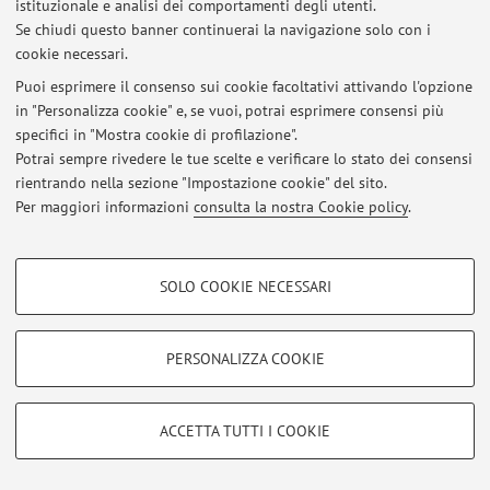
istituzionale e analisi dei comportamenti degli utenti.
Se chiudi questo banner continuerai la navigazione solo con i
cookie necessari.
Puoi esprimere il consenso sui cookie facoltativi attivando l'opzione
Ultimi avvisi
in "Personalizza cookie" e, se vuoi, potrai esprimere consensi più
specifici in "Mostra cookie di profilazione".
Al momento non sono presenti avvisi.
Potrai sempre rivedere le tue scelte e verificare lo stato dei consensi
rientrando nella sezione "Impostazione cookie" del sito.
Per maggiori informazioni
consulta la nostra Cookie policy
.
COOKIE DI PROFILAZIONE - FACOLTATIVI
Area riservata
SOLO COOKIE NECESSARI
Accedi tramite
login
per gestire tutti i contenuti del sito.
Si tratta di cookie utilizzati per analizzare le caratteristiche della navigazione
degli utenti, creare profili in base al loro comportamento sul sito, per analisi
di marketing.
PERSONALIZZA COOKIE
Mostra cookie di profilazione
© 2026 - ALMA MATER STUDIORUM - Università di Bologna - Via
Zamboni, 33 - 40126 Bologna - Partita IVA: 01131710376
Google/Youtube Video
Privacy
|
Note legali
|
Impostazioni Cookie
COOKIE TECNICI - NECESSARI
ACCETTA TUTTI I COOKIE
Facebook
Si tratta di cookie tecnici utilizzati, a titolo esemplificativo, per il corretto
Vimeo
funzionamento del sito, salvare le preferenze di navigazione, per il