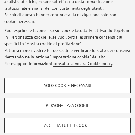
analisi statistiche, misure sull'efficacia della comunicazione
istituzionale e analisi dei comportamenti degli utenti.
Se chiudi questo banner continuerai la navigazione solo con i
cookie necessari.
Puoi esprimere il consenso sui cookie facoltativi attivando l'opzione
in "Personalizza cookie" e, se vuoi, potrai esprimere consensi più
Ultimi avvisi
specifici in "Mostra cookie di profilazione".
Potrai sempre rivedere le tue scelte e verificare lo stato dei consensi
Al momento non sono presenti avvisi.
rientrando nella sezione "Impostazione cookie" del sito.
Per maggiori informazioni
consulta la nostra Cookie policy
.
COOKIE DI PROFILAZIONE - FACOLTATIVI
SOLO COOKIE NECESSARI
Si tratta di cookie utilizzati per analizzare le caratteristiche della navigazione
Area riservata
degli utenti, creare profili in base al loro comportamento sul sito, per analisi
Accedi tramite
login
per gestire tutti i contenuti del sito.
di marketing.
PERSONALIZZA COOKIE
Mostra cookie di profilazione
© 2026 - ALMA MATER STUDIORUM - Università di Bologna - Via
Google/Youtube Video
COOKIE TECNICI - NECESSARI
ACCETTA TUTTI I COOKIE
Zamboni, 33 - 40126 Bologna - Partita IVA: 01131710376
Facebook
Privacy
|
Note legali
|
Impostazioni Cookie
Si tratta di cookie tecnici utilizzati, a titolo esemplificativo, per il corretto