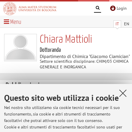
Login
Menu
IT
EN
Chiara Mattioli
Dottoranda
Dipartimento di Chimica "Giacomo Ciamician"
Settore scientifico disciplinare: CHIM/03 CHIMICA
GENERALE E INORGANICA
Pubblicazioni
Questo sito web utilizza i cookie
Pane, Agata; Vicenzi, Silvia; Mattioli, Chiara; Mordini, Dario;
Nel nostro sito utilizziamo sia cookie tecnici necessari per il suo
Menichetti, Arianna; Montalti, Marco
,
Melanin-Related
funzionamento, sia cookie e altri strumenti di tracciamento
Materials in Electrochemical Sensors for Monitoring the
facoltativi che potrai attivare solo con il tuo consenso.
Environment and Food
, «BIOSENSORS», 2025, 15, pp. 631 -
Cookie e altri strumenti di tracciamento facoltativi sono usati per
657 [articolo]
Open Access