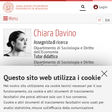
Login
Menu
IT
EN
Chiara Davino
Assegnista di ricerca
Dipartimento di Sociologia e Diritto
dell'Economia
Tutor didattico
Dipartimento di Sociologia e Diritto
dell'Economia
Questo sito web utilizza i cookie
Avvisi
Nel nostro sito utilizziamo sia cookie tecnici necessari per il suo
funzionamento, sia cookie e altri strumenti di tracciamento
Corso Tutoriale Sociologia dei Processi Culturali
facoltativi che potrai attivare solo con il tuo consenso.
e Comunicativi
Cookie e altri strumenti di tracciamento facoltativi sono usati per
L'orario delle lezioni è indicato alla seguente
analisi statistiche, misure sull'efficacia della comunicazione
pagina: https://corsi.unibo.it/laurea/SociologiaForli/corsi