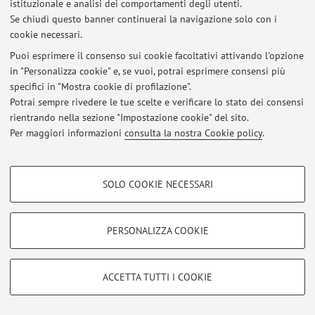
istituzionale e analisi dei comportamenti degli utenti.
-tutoriali
Se chiudi questo banner continuerai la navigazione solo con i
cookie necessari.
Pubblicato il: 27 settembre 2023
Puoi esprimere il consenso sui cookie facoltativi attivando l'opzione
in "Personalizza cookie" e, se vuoi, potrai esprimere consensi più
specifici in "Mostra cookie di profilazione".
Potrai sempre rivedere le tue scelte e verificare lo stato dei consensi
Area riservata
rientrando nella sezione "Impostazione cookie" del sito.
Accedi tramite
login
per gestire tutti i contenuti del sito.
Per maggiori informazioni
consulta la nostra Cookie policy
.
COOKIE DI PROFILAZIONE - FACOLTATIVI
© 2026 - ALMA MATER STUDIORUM - Università di Bologna - Via
SOLO COOKIE NECESSARI
Zamboni, 33 - 40126 Bologna - Partita IVA: 01131710376
Si tratta di cookie utilizzati per analizzare le caratteristiche della navigazione
Privacy
|
Note legali
|
Impostazioni Cookie
degli utenti, creare profili in base al loro comportamento sul sito, per analisi
di marketing.
PERSONALIZZA COOKIE
Mostra cookie di profilazione
Google/Youtube Video
COOKIE TECNICI - NECESSARI
ACCETTA TUTTI I COOKIE
Facebook
Si tratta di cookie tecnici utilizzati, a titolo esemplificativo, per il corretto
Vimeo
funzionamento del sito, salvare le preferenze di navigazione, per il