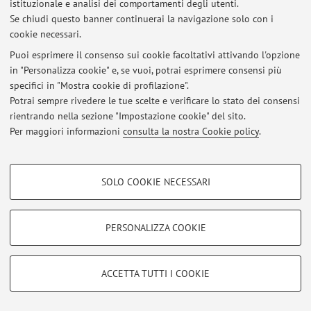
istituzionale e analisi dei comportamenti degli utenti.
Se chiudi questo banner continuerai la navigazione solo con i
cookie necessari.
Puoi esprimere il consenso sui cookie facoltativi attivando l'opzione
in "Personalizza cookie" e, se vuoi, potrai esprimere consensi più
Area riservata
specifici in "Mostra cookie di profilazione".
Accedi tramite
login
per gestire tutti i contenuti del sito.
Potrai sempre rivedere le tue scelte e verificare lo stato dei consensi
rientrando nella sezione "Impostazione cookie" del sito.
Per maggiori informazioni
consulta la nostra Cookie policy
.
© 2026 - ALMA MATER STUDIORUM - Università di Bologna - Via
Zamboni, 33 - 40126 Bologna - Partita IVA: 01131710376
COOKIE DI PROFILAZIONE - FACOLTATIVI
Privacy
|
Note legali
|
Impostazioni Cookie
SOLO COOKIE NECESSARI
Si tratta di cookie utilizzati per analizzare le caratteristiche della navigazione
degli utenti, creare profili in base al loro comportamento sul sito, per analisi
di marketing.
PERSONALIZZA COOKIE
Mostra cookie di profilazione
Google/Youtube Video
COOKIE TECNICI - NECESSARI
ACCETTA TUTTI I COOKIE
Facebook
Si tratta di cookie tecnici utilizzati, a titolo esemplificativo, per il corretto
Vimeo
funzionamento del sito, salvare le preferenze di navigazione, per il