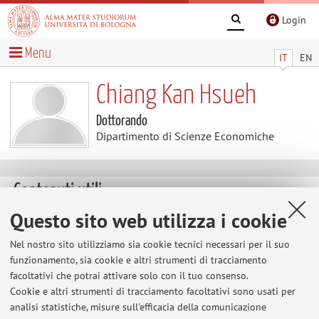
Login
Menu
IT
EN
Chiang Kan Hsueh
Dottorando
Dipartimento di Scienze Economiche
Contenuti utili
Questo sito web utilizza i cookie
Al momento non sono presenti contenuti.
Nel nostro sito utilizziamo sia cookie tecnici necessari per il suo
funzionamento, sia cookie e altri strumenti di tracciamento
facoltativi che potrai attivare solo con il tuo consenso.
Ultimi avvisi
Cookie e altri strumenti di tracciamento facoltativi sono usati per
analisi statistiche, misure sull'efficacia della comunicazione
Al momento non sono presenti avvisi.