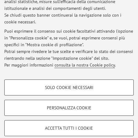
Anno Accademico
analisi statistiche, misure sull'efficacia della comunicazione
istituzionale e analisi dei comportamenti degli utenti.
Se chiudi questo banner continuerai la navigazione solo con i
Non sono presenti attività didattiche per l'A.A.
2026-2027
.
cookie necessari.
Puoi esprimere il consenso sui cookie facoltativi attivando l'opzione
in "Personalizza cookie" e, se vuoi, potrai esprimere consensi più
Ultimi avvisi
specifici in "Mostra cookie di profilazione".
Potrai sempre rivedere le tue scelte e verificare lo stato dei consensi
Al momento non sono presenti avvisi.
rientrando nella sezione "Impostazione cookie" del sito.
Per maggiori informazioni
consulta la nostra Cookie policy
.
COOKIE DI PROFILAZIONE - FACOLTATIVI
SOLO COOKIE NECESSARI
Area riservata
Si tratta di cookie utilizzati per analizzare le caratteristiche della navigazione
degli utenti, creare profili in base al loro comportamento sul sito, per analisi
Accedi tramite
login
per gestire tutti i contenuti del sito.
di marketing.
PERSONALIZZA COOKIE
Mostra cookie di profilazione
© 2026 - ALMA MATER STUDIORUM - Università di Bologna - Via
Google/Youtube Video
COOKIE TECNICI - NECESSARI
ACCETTA TUTTI I COOKIE
Zamboni, 33 - 40126 Bologna - Partita IVA: 01131710376
Facebook
Privacy
|
Note legali
|
Impostazioni Cookie
Si tratta di cookie tecnici utilizzati, a titolo esemplificativo, per il corretto