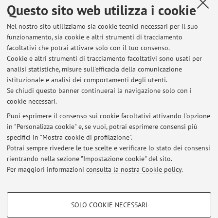
Questo sito web utilizza i cookie
Da concordare via mail.
Nel nostro sito utilizziamo sia cookie tecnici necessari per il suo
funzionamento, sia cookie e altri strumenti di tracciamento
facoltativi che potrai attivare solo con il tuo consenso.
Cookie e altri strumenti di tracciamento facoltativi sono usati per
Ultimi avvisi
analisi statistiche, misure sull'efficacia della comunicazione
ESITI APPELLI ESAME FIRME DIGITALI
istituzionale e analisi dei comportamenti degli utenti.
Se chiudi questo banner continuerai la navigazione solo con i
Pubblicato il: 30 giugno 2026
cookie necessari.
MATERIALI ESAME LEGAL TECH E LEGAL TECH E BLOCKCHAIN
Puoi esprimere il consenso sui cookie facoltativi attivando l'opzione
Pubblicato il: 14 maggio 2026
in "Personalizza cookie" e, se vuoi, potrai esprimere consensi più
specifici in "Mostra cookie di profilazione".
APPELLI D'ESAME 2026 SESSIONE ESTIVA E AUTUNNALE
Potrai sempre rivedere le tue scelte e verificare lo stato dei consensi
Pubblicato il: 10 aprile 2026
rientrando nella sezione "Impostazione cookie" del sito.
Per maggiori informazioni
consulta la nostra Cookie policy
.
Tutti gli avvisi
COOKIE DI PROFILAZIONE - FACOLTATIVI
SOLO COOKIE NECESSARI
Si tratta di cookie utilizzati per analizzare le caratteristiche della navigazione
Area riservata